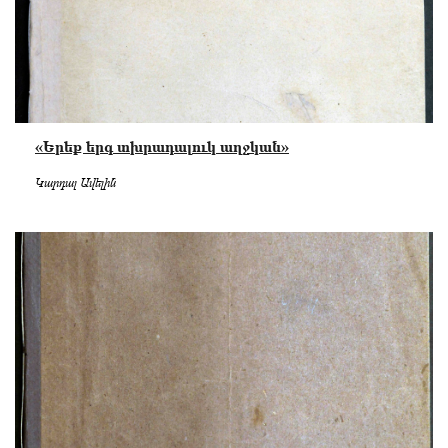
«Երեք երգ տխրադալուկ աղջկան»
Կարդալ Ավելին