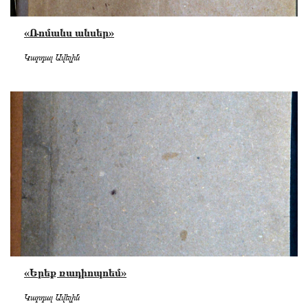
«Ռոմանս անսեր»
Կարդալ Ավելին
«Երեք ռադիոպոեմ»
Կարդալ Ավելին