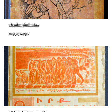
«Կոմալմանախ»
Կարդալ Ավելին