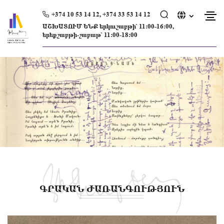
Skip
to
+374 10 53 14 12, +374 33 53 14 12
content
ԱՇԽԱՏՈՒՄ ԵՆՔ երկուշաբթի՝ 11։00-16։00,
երեքշաբթի-շաբաթ՝ 11։00-18։00
ԳՐԱԿԱՆ ԺԱՌԱՆԳՈՒԹՅՈՒՆ