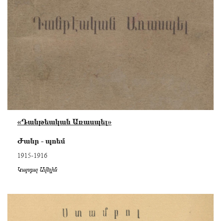
«Դանթեական Առասպել»
Ժանր - պոեմ
1915-1916
Կարդալ Ավելին