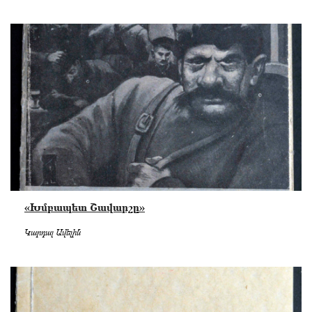
«Խմբապետ Շավարշը»
Կարդալ Ավելին