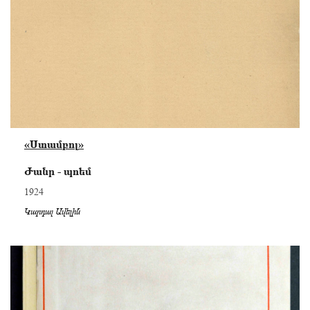
«Ստամբոլ»
Ժանր - պոեմ
1924
Կարդալ Ավելին