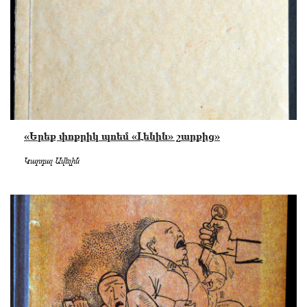
«Երեք փոքրիկ պոեմ «Լենին» շարքից»
Կարդալ Ավելին