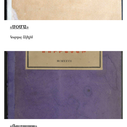
«ՍՕՄԱ»
Կարդալ Ավելին
«Ռուբայաթ»