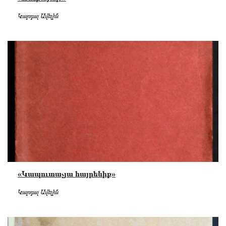
Կարդալ Ավելին
«Կապուտաչյա հայրենիք»
Կարդալ Ավելին