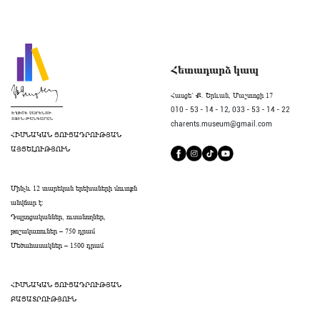
Հետադարձ կապ
Հասցե` Ք. Երևան, Մաշտոցի 17
010 - 53 - 14 - 12,
033 - 53 - 14 - 22
charents.museum@gmail.com
ՀԻՄՆԱԿԱՆ ՑՈՒՑԱԴՐՈՒԹՅԱՆ
ԱՅՑԵԼՈՒԹՅՈՒՆ
Մինչև 12 տարեկան երեխաների մուտքն
անվճար է։
Դպրոցականներ, ուսանողներ,
թոշակառուներ – 750 դրամ
Մեծահասակներ – 1500 դրամ
ՀԻՄՆԱԿԱՆ ՑՈՒՑԱԴՐՈՒԹՅԱՆ
ԲԱՑԱՏՐՈՒԹՅՈՒՆ