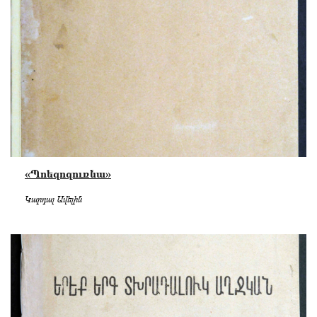
«Պոեզոզուռնա»
Կարդալ Ավելին