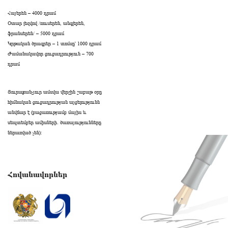
Հայերեն – 4000 դրամ
Օտար լեզվով /ռուսերեն, անգլերեն,
ֆրանսերեն/ – 5000 դրամ
Կրթական ծրագրեր – 1 տոմսը՝ 1000 դրամ
Ժամանակավոր ցուցադրություն – 700
դրամ
Յուրաքանչյուր ամսվա վերջին շաբաթ օրը
հիմնական ցուցադրության այցելությունն
անվճար է (բացառությամբ մայիս և
սեպտեմբեր ամիսների․ ծառայությունները
ներառված չեն):
Հովանավորներ