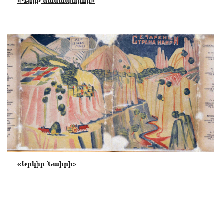
«Գիրք ճանապարհի»
«Երկիր Նաիրի»