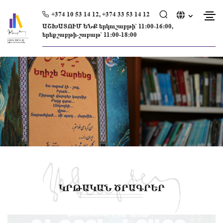
Skip
to
+374 10 53 14 12, +374 33 53 14 12
content
ԱՇԽԱՏՈՒՄ ԵՆՔ երկուշաբթի՝ 11։00-16։00,
երեքշաբթի-շաբաթ՝ 11։00-18։00
ԿՐԹԱԿԱՆ ԾՐԱԳՐԵՐ