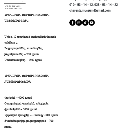
ժամանակահատվածում` 20 րոպե, գտնել հարցերի պատասխանները
010 - 53 - 14 - 12,
033 - 53 - 14 - 22
«Էքսկուրսիայի» ընթացքում խմբերին ուղեկցում են խմբավարը և ուղեկցող
ցուցասրահներում` ցուցապաստառներից օգտվելով և ընթացքում
charents.museum@gmail.com
ուսուցիչը։ Վերջում վերադարձ դահլիճ խաղն ամփոփելու համար։ Ամփոփման
համապատասխան նշումներ կատարելով։
ՀԻՄՆԱԿԱՆ ՑՈՒՑԱԴՐՈՒԹՅԱՆ
ընթացքում ևս ցուցադրվում է սահիկաշար։
ԱՅՑԵԼՈՒԹՅՈՒՆ
Մինչև 12 տարեկան երեխաների մուտքն
անվճար է։
Դպրոցականներ, ուսանողներ,
թոշակառուներ – 750 դրամ
Մեծահասակներ – 1500 դրամ
ՀԻՄՆԱԿԱՆ ՑՈՒՑԱԴՐՈՒԹՅԱՆ
ԲԱՑԱՏՐՈՒԹՅՈՒՆ
Հայերեն – 4000 դրամ
Օտար լեզվով /ռուսերեն, անգլերեն,
ֆրանսերեն/ – 5000 դրամ
Կրթական ծրագրեր – 1 տոմսը՝ 1000 դրամ
Ժամանակավոր ցուցադրություն – 700
դրամ