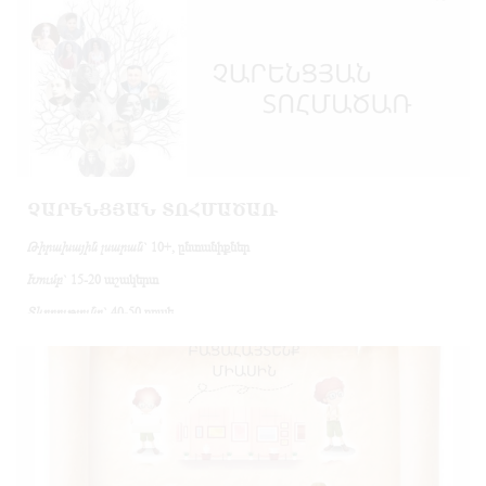
Ծրագիրը բաղկացած է երկու մասից՝
տեղեկատվական
և
խաղային
: Այն
անցկացվում է թանգարանի հուշային հատվածում:
Առաջին մասում մասնակիցներին ներկայացվում են թանգարանային
վարքագծի կանոնները, որից հետո ծանոթանում են հուշային հատվածին:
Ծրագրի երկրորդ մասում մասնակիցները բաժանվում են խմբերի և
մրցութային կարգով հավաքում են փազլ՝ թանգարանային առարկաների
պատկերներով:
ՉԱՐԵՆՑՅԱՆ ՏՈՀՄԱԾԱՌ
Թիրախային լսարան
` 10+, ընտանիքներ
Խումբ
` 15-20 աշակերտ
Տևողությունը
` 40-50 րոպե
Նկարագրություն
Աշակերտները բաժանվում են խմբերի (յուր․ խմբում առավելագույնը 5-6
աշակերտ)։ Ցուցադրելով նախապես պատրաստված տեսասահիկը՝
մասնակիցները «ծանոթանում են» Չարենցի ընտանիքի անդամներին՝
ներկայացնելով յուրաքանչյուրի մասին կարևոր մի քանի (կենսագրական,
Չարենցին առնչվող) տեղեկություններ։ Տեղեկությունը տրամադրելուց հետո
մասնակիցներին տրվում է 20-30 րոպե ժամանակ, որ կարողանան նախօրոք