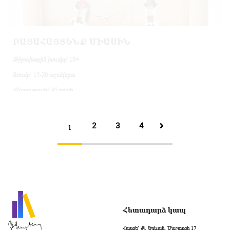
բաժանված լուսանկարներն օգտագործելով հավաքել չարենցյան տոհմածառը։
Ժամանակի ավարտից հետո ստուգվում են աշխատանքները, հարց ու
պատասխանի միջոցով ամփոփվում է նյութը։
ԲԱՑԱՀԱՅՏԵՆՔ ՄԻԱՍԻՆ
Թիրախային խումբը
՝ 10+
Խումբ
` 15-20 աշակերտ
Տևողությունը
՝ 45 րոպե
Նկարագրություն
Ծրագիրը բաղկացած է երկու մասից՝
տեղեկատվական
(15 րոպե) և
2
3
4
1
գործնական
(25 րոպե)։
Տեղեկատվական մաս
Սկզբում երեխաներին ներկյացվում է թանգարանը. ծանոթանում են
ցուցասրահներին, տեսնում են Չարենցի բնակարանը, տեսասահիկի միջոցով
ծանոթանում են Չարենցի ստեղծագործություններին, անձնական իրերին և
լսում են դրանց հետ կապված հետաքրքիր պատմություններ։
Գործնական մաս
Հետադարձ կապ
Տեղեկատվական մասին հաջորդում է արդեն գործնական մասը։
Աշակերտները բաժանվում են երկու խմբի։ Յուրաքանչյուր խմբին տրվում են
«քարտեր», որոնց վրա կան հարցեր։ Հանձնարարվում է նշված
Հասցե` Ք. Երևան, Մաշտոցի 17