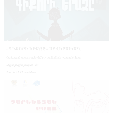
«ԳԻՔՈՐԻ ԵՐԱԶԸ» ՍՏՎԵՐԱԽԱՂ
Համագործակցություն «Էնկի» ստվերների թատրոնի հետ
Թիրախային լսարան`
4+
Խումբ՝
10-30 աշակերտ
Տևողությունը`
60 րոպե
Նկարագրություն
Ծրագիրը բաղկացած է երկու մասից՝
տեղեկատվական
և
խաղային-
ստեղծագործական
։
Ծրագրի առաջին՝ տեղեկատվական մասում մասնակիցները կատարում են
շրջայց թանգարանում էքսկուրսավարի ուղեցկությամբ: Էքսկուրսիայի