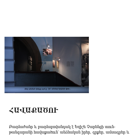
ՀԱՎԱՔԱԾՈՒ
Բազմաժանր և բազմաբովանդակ է Եղիշե Չարենցի տուն-
թանգարանի հավաքածուն՝ անձնական իրեր, գրքեր, ամսագրեր և