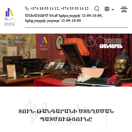
Skip
to
+374 10 53 14 12, +374 33 53 14 12
content
ԱՇԽԱՏՈՒՄ ԵՆՔ երկուշաբթի՝ 11։00-16։00,
երեքշաբթի-շաբաթ՝ 11։00-18։00
ՏՈՒՆ-ԹԱՆԳԱՐԱՆԻ ՍՏԵՂԾՄԱՆ
ՊԱՏՄՈՒԹՅՈՒՆԸ