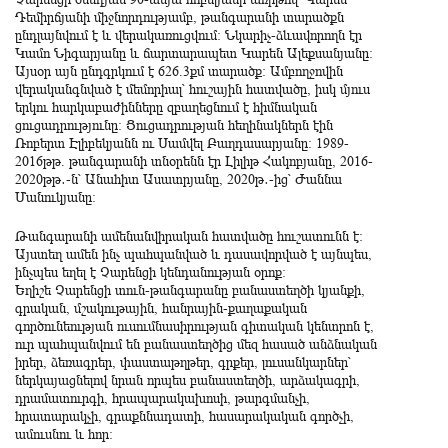
Դեմիրճյանի միջնորդությամբ, թանգարանի տարածքն
ընդլայնվում է և վերակառուցվում: Նկարիչ-ձևավորողն էր
Կամո Նիգարյանը և ճարտարապետ Կարեն Ալեքսանյանը:
Այսօր այն ընդգրկում է 626.3քմ տարածք: Ամբողջովին
վերականգնված է մեմորիալ՝ հուշային հատվածը, իսկ մյուս
երկու հարկաբաժինները զբաղեցնում է հիմնական
ցուցադրությունը: Ցուցադրության հեղինակներն էին
Ռոբերտ Էլիբեկյանն ու Սամվել Բաղդասարյանը: 1989-
2016թթ. թանգարանի տնօրենն էր Լիլիթ Հակոբյանը, 2016-
2020թթ․-ն՝ Անահիտ Ասատրյանը, 2020թ․-ից՝ Ժաննա
Մանուկյանը:
Թանգարանի ամենանվիրական հատվածը հուշատունն է:
Այստեղ ամեն ինչ պահպանված և դասավորված է այնպես,
ինչպես եղել է Չարենցի կենդանության օրոք:
Եղիշե Չարենցի տուն-թանգարանը բանաստեղծի կյանքի,
գրական, մշակութային, հանրային-քաղաքական
գործունեության ուսումնասիրության գիտական կենտրոն է,
ուր պահպանվում են բանաստեղծից մեզ հասած անձնական
իրեր, ձեռագրեր, փաստաթղթեր, գրքեր, լուսանկարներ՝
ներկայացնելով նրան որպես բանաստեղծի, արձակագրի,
դրամատուրգի, հրապարակախոսի, թարգմանչի,
հրատարակչի, գրաքննադատի, հասարակական գործչի,
ամուսնու և հոր: