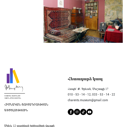
Հետադարձ կապ
Հասցե` Ք. Երևան, Մաշտոցի 17
010 - 53 - 14 - 12,
033 - 53 - 14 - 22
charents.museum@gmail.com
ՀԻՄՆԱԿԱՆ ՑՈՒՑԱԴՐՈՒԹՅԱՆ
ԱՅՑԵԼՈՒԹՅՈՒՆ
Մինչև 12 տարեկան երեխաների մուտքն