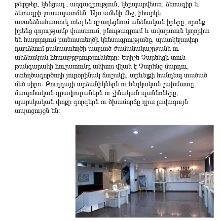
թերթեր, կենցաղ , ազգագրություն, կերպարվեստ, ձեռագիր և
ձեռագրի լուսապատճեն: Այս ամենի մեջ, իհարկե,
առանձնահատուկ տեղ են զբաղեցնում անձնական իրերը, որոնք
իրենց գոյությամբ փաստում, բնութագրում և ավարտուն կոլորիտ
են հաղորդում բանաստեղծի կենսագրությանը, պատկերավոր
դարձնում բանաստեղծի ապրած ժամանակաշրջանն ու
անձնական հետաքրքրությունները: Եղիշե Չարենցի տուն-
թանգարանի հուշատունը անխոս վկան է Չարենց մարդու,
ստեղծագործողի յուրօրինակ ճաշակի, արևելքի հանդեպ տածած
մեծ սիրո․ Բուդդայի արձանիկներն ու հնդկական շախմատը,
ճապոնական գրավյուրաներն ու չինական պաննոները,
պարսկական փոքր գորգերն ու ծխամորճը դրա լավագույն
ապացույցն են։