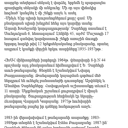
տարբեր տեղերում սենյակ է վարձել, երբեմն էլ պարզապես
զբաղեցրել սենյակի մի անկյունը: Մի օր այս վիճակից
հոգնած՝ կանգնել է մի շենքի առջև և ասել.
-Մինչև ե՞րբ պիտի հյուրանոցներում քարշ գամ: Մի
բնակարան պիտի խնդրեմ հենց այս կարմիր տանը:
Աղասի Խանջյանի կարգադրությամբ՝ Չարենցը ստանում է
Սունդուկյան 6, հետագայում՝ Լենինի 45, այժմ՝ Մաշտոցի 17
հասցում գտնվող կարմրատուֆ շենքի առաջին մուտքի
երրորդ հարկի թիվ 12 երեքսենյականոց բնակարանը, որտեղ
ապրում է կյանքի վերջին երկու տարիները՝1935-1937թթ.:
ՀԽՍՀ մինիստրների խորհրդի 1964թ. փետրվարի 8-ի N 44
որոշմամբ այդ բնակարանում հիմնադրվում է Ե. Չարենցի
տուն-թանգարանը: Տնօրեն է նշանակվում Նվարդ
Բաղդասարյանը: Թանգարանի կայացման գործում մեծ
ներդրում են ունեցել բանաստեղծի դուստրերը՝ Արփենիկ և
Անահիտ Չարենցները: Հավաքչական աշխատանքը տևում է
11 տարի: Սկզբնական շրջանում ցուցադրվում է միայն
բնակարանը: Ցուցադրության հեղինակն էր նկարիչ-
ձևավորող Վարդան Կարսյանը: 1975թ հունվարին
թանգարանը բացեց իր դռները հանրության առջև:
1983-ին վերափոխվում է թանգարանի տարածքը: 1983-
1989թթ.տնօրեն է նշանակվում Էմմա Բուդաղյանը: 1987-ին՝
Չարենցի ծննդյան 90-ամյա հոբելյանի առիթով՝ Կարեն