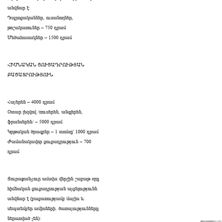
անվճար է։
Դպրոցականներ, ուսանողներ,
թոշակառուներ – 750 դրամ
Մեծահասակներ – 1500 դրամ
ՀԻՄՆԱԿԱՆ ՑՈՒՑԱԴՐՈՒԹՅԱՆ
ԲԱՑԱՏՐՈՒԹՅՈՒՆ
Հայերեն – 4000 դրամ
Օտար լեզվով /ռուսերեն, անգլերեն,
ֆրանսերեն/ – 5000 դրամ
Կրթական ծրագրեր – 1 տոմսը՝ 1000 դրամ
Ժամանակավոր ցուցադրություն – 700
դրամ
Յուրաքանչյուր ամսվա վերջին շաբաթ օրը
հիմնական ցուցադրության այցելությունն
անվճար է (բացառությամբ մայիս և
սեպտեմբեր ամիսների․ ծառայությունները
ներառված չեն):