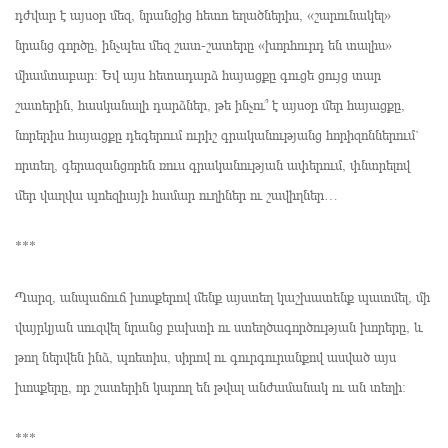
դժվար է այսօր մեզ, նրանցից հետո եղածներիս, «շարունակել»
նրանց գործը, ինչպես մեզ շատ-շատերը «խորհուրդ են տալիս»
միամտաբար։ Եվ այս հետադարձ հայացքը գուցե ցույց տար
շատերին, հասկանալի դարձներ, թե ինչու՞ է այսօր մեր հայացքը,
նորերիս հայացքը դեգերում ուրիշ գրականությանց հորիզոններում`
որտեղ, գերազանցորեն ռուս գրականության ափերում, փնտրելով
մեր վաղվա պոեզիայի համար ուղիներ ու շավիղներ…
***
Պարզ, անպաճուճ խոսքերով մենք այստեղ կաշխատենք պատմել, մի
վայրկյան սուզվել նրանց բախտի ու ստեղծագործության խորերը, և
թող ներվեն ինձ, պոետիս, սիրով ու գուրգուրանքով ասված այս
խոսքերը, որ շատերին կարող են թվալ անժամանակ ու ան տեղի։
***