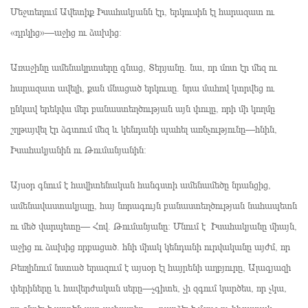
Մեջտեղում Ավետիք Իսահակյանն էր, երկուսին էլ հարազատ ու
«դրկից»—աջից ու ձախից։
Առաջինը ամենակրտսերը գնաց, Տերյանը. նա, որ մոտ էր մեզ ու
հարազատ ավելի, քան մնացած երկուսը. նրա մահով կտրվեց ու
ընկավ երեկվա մեր բանաստեղծության այն փուլը, որի մի կողմը
շղթայվել էր ձգտում մեզ և կենդանի պահել առնչությունը—հնին,
Իսահակյանին ու Թումանյանին։
Այսօր գնում է հավիտենական հանգստի ամենամեծը նրանցից,
ամենավաստակյալը, հայ նորագույն բանաստեղծության նահապետն
ու մեծ վարպետը— Հով. Թումանյանը։ Մնում է Իսահակյանը միայն,
աջից ու ձախից որբացած. հնի միակ կենդանի ուրվականը այժմ, որ
Բեռլինում նստած երազում է այսօր էլ հայրենի աղբյուրը, Ալագյազի
փերիները և հավերժական սերը—չգիտե, չի զգում կարծես, որ չկա,