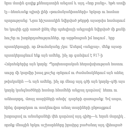
նրա մասին գալիք քննադատին անգամ և այդ «նոր բանը», եթե ասվի
էլ—հետևանք պիտի լինի «թումանյանիստների» երկար ու համառ
պտրությանց։ Նրա հիշատակին նվիրված թերթի այսօրվա համարում
ես կուզեի գրի առած լինել մեր պոեզիայի անցյալին նվիրված մի քանի
հուշեր ու խորհրդածություններ, որ արթնացան իմ հոգում , երբ
պատկերացրի, որ Թումանյանը չկա։ Ասելով «անցյալ», մենք այսօր
պատկերացնում ենք այն ամենը, ինչ որ գտնվում է 917-ի
Հոկտեմբերից այն կողմը։ Պրոլետարական հեղափոխության հատու
սուրը մի կարմիր խազ քաշեց օրերում ու ժամանակներում այն ահեղ
թվականին —և այն ամենը, ինչ որ մնաց այդ գծի այն կողմը–գծի այս
կողմը կանգնածների համար հնամենի անցյալ դարձավ` հեռու ու
անհաղորդ, մռայլ տարիների տեսիլ` դարերի զառացանք։ Եվ ապա,
հինգ փոթորկոտ ու տակնուվրա անող տարիների ընթացքում
խորացավ ու անանցանելի վեհ դարձավ այդ գիծը—և եղան մարդիկ ,
որոնք մնացին երկու աշխարհները իրաիրց բաժանող այդ վիհացած