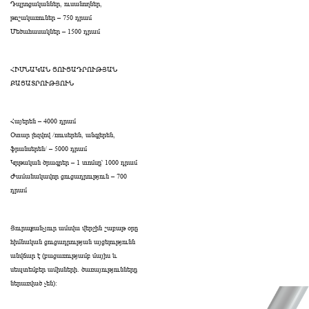
Դպրոցականներ, ուսանողներ,
թոշակառուներ – 750 դրամ
Մեծահասակներ – 1500 դրամ
ՀԻՄՆԱԿԱՆ ՑՈՒՑԱԴՐՈՒԹՅԱՆ
ԲԱՑԱՏՐՈՒԹՅՈՒՆ
Հայերեն – 4000 դրամ
Օտար լեզվով /ռուսերեն, անգլերեն,
ֆրանսերեն/ – 5000 դրամ
Կրթական ծրագրեր – 1 տոմսը՝ 1000 դրամ
Ժամանակավոր ցուցադրություն – 700
դրամ
Յուրաքանչյուր ամսվա վերջին շաբաթ օրը
հիմնական ցուցադրության այցելությունն
անվճար է (բացառությամբ մայիս և
սեպտեմբեր ամիսների․ ծառայությունները
ներառված չեն):