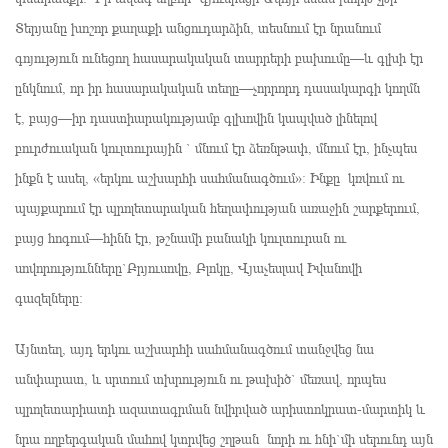
Տերյանը խոշոր քաղաքի անցուդարձին, տեսնում էր նրանում
գոյություն ունեցող հասարակական տարրերի բախումը—և գլխի էր
ընկնում, որ իր հասարակական տեղը—չորրորդ դասակարգի կողմն
է, բայց—իր դաստիարակությամբ գլխովին կապված լինելով
բուրժուական կուլտուրային ` մնում էր ձեռնթափ, մնում էր, ինչպես
ինքն է ասել, «երկու աշխարհի սահմանագծում»։ Ինքը կռվում ու
պայքարում էր պրոլետարական հեղափության առաջին շարքերում,
բայց հոգում—հինն էր, թշնամի բանակի կուլտուրան ու
սովորությունները`Բրյուսովը, Բլոկը, Վյաչեսլավ Իվանովի
գազելները։
Այնտեղ, այդ երկու աշխարհի սահմանագծում տանջվեց նա
անփարատ, և սրտում տխրություն ու թախիծ` մեռավ, որպես
պրոլետարիատի ազատագրման նվիրված արիստոկրատ-մարտիկ և
նրա ողբերգական մահով կտրվեց շղթան նորի ու հնի`մի սերունդ այն