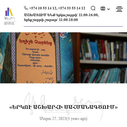
Skip
to
+374 10 53 14 12, +374 33 53 14 12
content
ԱՇԽԱՏՈՒՄ ԵՆՔ երկուշաբթի՝ 11։00-16։00,
երեքշաբթի-շաբաթ՝ 11։00-18։00
«ԵՐԿՈՒ ԱՇԽԱՐՀԻ ՍԱՀՄԱՆԱԳԾՈՒՄ»
Մարտ 27, 2023(3 years ago)