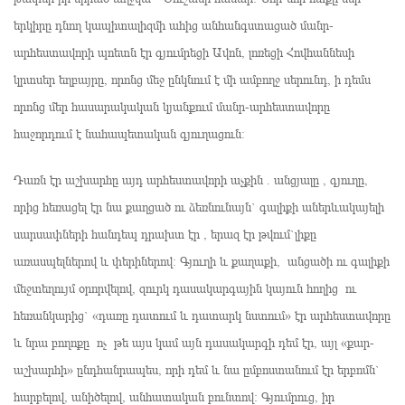
երկիրը դնող կապիտալիզմի ահից անհանգստացած մանր-
արհեստավորի պոետն էր գյումրեցի Ավոն, լոռեցի Հովհաննեսի
կրտսեր եղբայրը, որոնց մեջ ընկնում է մի ամբողջ սերունդ, ի դեմս
որոնց մեր հասարակական կյանքում մանր-արհեստավորը
հաջորդում է նահապետական գյուղացուն։
Դառն էր աշխարհը այդ արհեստավորի աչքին . անցյալը , գյուղը,
որից հեռացել էր նա քաղցած ու ձեռնունայն` գալիքի աներևակայելի
սարսափների հանդեպ դրախտ էր , երազ էր թվում`լիքը
առասպելներով և փերիներով։ Գյուղի և քաղաքի, անցածի ու գալիքի
մեջտեղույմ օրորվելով, զուրկ դասակարգային կայուն հողից ու
հեռանկարից` «դառը դատում և դատարկ նստում» էր արհեստավորը
և նրա բողոքը ոչ թե այս կամ այն դասակարգի դեմ էր, այլ «քար-
աշխարհի» ընդհանրապես, որի դեմ և նա ըմբոստանում էր երբոմն`
հարբելով, անիծելով, անհատական բունտով։ Գյումրուց, իր