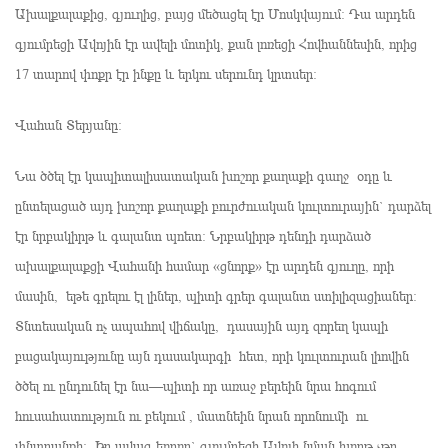
Ախալքալաքից, գյուղից, բայց մեծացել էր Մոսկվայում։ Դա արդեն
գյումրեցի Ավոյին էր ավելի մոտիկ, քան լոռեցի Հովհաննեսին, որից
17 տարով փոքր էր ինքը և երկու սերունդ կրտսեր։
Վահան Տերյանը։
Նա ծծել էր կապիտալիսատական խոշոր քաղաքի գաղջ օդը և
ընտելացած այդ խոշոր քաղաքի բուրժուական կուլտուրային` դարձել
էր նրբակիրթ և գալանտ պոետ։ Նրբակիրթ դենդի դարձած
ախալքալաքցի Վահանի համար «ցնորք» էր արդեն գյուղը, որի
մասին, եթե գրելու էլ լիներ, պիտի գրեր գալանտ ստիլիզացիաներ։
Տնտեսական ոչ ապահով վիճակը, դասային այդ զորեղ կապի
բացակայությունը այն դասակարգի հետ, որի կուլտուրան լիովին
ծծել ու ընդունել էր նա—պիտի որ առաջ բերեին նրա հոգում
հուսահատություն ու բեկում , մատնեին նրան որոնումի ու
փնտրանքի։ Իր ավագ եղբոր` գյումրեցի Ավոյի նման խորթ չթր