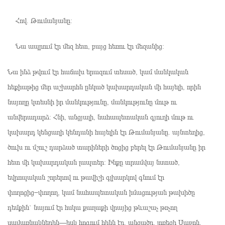
Հով. Թումանյանը։
Նա ապրում էր մեզ հետ, բայց հեռու էր մեզանից։
Նա ինձ թվում էր հաճախ երազում տեսած, կամ մանկական
հեքիաթից մեր աշխարհն ընկած կախարդական մի հայելի, որին
նայողը կտեսնի իր մանկությունը, մանկությունը մութ ու
անվերադարձ։ Հնի, անցյալի, նահապետական գյուղի մութ ու
կախարդ կենցաղի կենդանի հայելին էր Թումանյանը. այնտեղից,
ծուխ ու մշուշ դարձած տարիների ծոցից բերել էր Թումանյանը իր
հետ մի կախարդական լապտեր։ Ինքը տրամվայ նստած,
եվրոպական շորերով ու թավիշի գլխարկով գնում էր
փողոցից−փողող, կամ նահապետական իմացության թախիծը
դեմքին` նայում էր հսկա քաղաքի վրայից թևաշաչ թռչող
սավառնակներին—իսկ հոգում հինն էր, անցածը, լոռեցի Սաքոն,