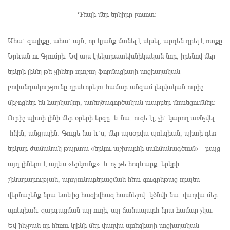
Դեպի մեր երկիրը քոսոտ։
Ահա´ գալիքը, ահա´ այն, որ կյանք մտնել է սկսել, արդեն դրել է ոտքը
Երևան ու Գյումրի։ Եվ այս էլեկտրատեխնիկական նոր, իրենով մեր
երկրի լինել թե չլինելը որոշող ֆորմացիայի սոցիալական
բովանդակությունը դրսևորելու համար անգամ լեզվական ուրիշ
միջոցներ են հարկավոր, ստեղծագործական տարբեր մոտեցումներ։
Ուրիշ պիտի լինի մեր օրերի երգը, և նա, ուզե էլ, չի´ կարող առնչվել
հնին, անցյալին։ Գուցե նա և´ս, մեր այսօրվա պոեզիան, պիտի դեռ
երկար ժամանակ թպրտա «երկու աշխարհի սահմանագծում»—բայց
այդ լինելու է այլևս «երկունք» և ոչ թե հոգևարք. երկրի
շինարարության, արդյունաբերացման հետ զուգընթաց որպես
վերնաշենք նրա ետևից հազիվհազ հասնելով` կծնվի նա, վաղվա մեր
պոեզիան. զարգացման այլ ուղի, այլ ճանապարհ նրա համար չկա։
Եվ ինչքան որ հեռու կլինի մեր վաղվա պոեզիայի սոցիալական