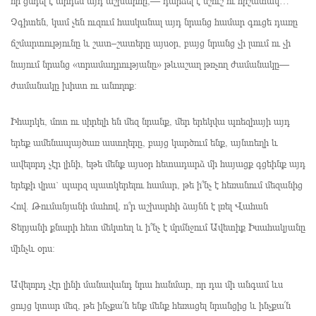
որ ցնդել է արդեն այդ աշխարհը,— դարձել է մշուշ ու հիշատակ…
Չգիտեն, կամ չեն ուզում հասկանալ այդ նրանց համար գուցե դառը
ճշմարտությունը և շատ–շատերը այսօր, բայց նրանց չի լսում ու չի
նայում նրանց «տրամադրությանը» թևաշաղ թռչող ժամանակը—
ժամանակը խիստ ու անողոք։
Իհարկե, մոտ ու սիրելի են մեզ նրանք, մեր երեկվա պոեզիայի այդ
երեք ամենապայծառ աստղերը, բայց կարծում ենք, այնտեղի և
ավելորդ չէր լինի, եթե մենք այսօր հետադարձ մի հայացք գցեինք այդ
երեքի վրա` պարզ պատկերելու համար, թե ի՞նչ է հեռանում մեզանից
Հով. Թումանյանի մահով, ո՞ր աշխարհի ձայնն է լռել Վահան
Տերյանի քնարի հետ մեկտեղ և ի՞նչ է մրմնջում Ավետիք Իսահակյանը
մինչև օրս։
Ավելորդ չէր լինի մանավանդ նրա հանմար, որ դա մի անգամ ևս
ցույց կտար մեզ, թե ինչքա՜ն ենք մենք հեռացել նրանցից և ինչքա՜ն