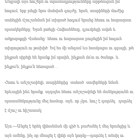
Անցյալի այս հուշերն ու տրամադրությունները արթնացան իմ
հոգում, երբ լսեցի նրա մահվան գույժը, ելան, տարիների մուժից
սահեցին մշուշանման իմ տխրած հոգում նրանց հեռու ու հարազատ
պատկերները։ Ելան լոռեցի Հովհաննեսը, գյումրեցի ավոն և
ածքալաքցի Վահանը` հեռու ու հարազատ բուրեցին իմ հոգուն
տխրություն ու թախիծ։ Եվ ես մի անգամ ևս հասկացա ու զգացի, թե
ինչքան սիրելի են նրանք իմ սրտին, ինչքան մո՜տ ու ծանոթ, և
ինչքա՜ն, ինչքա՜ն հեռացած…
Հեռու և անշոշափելի, տարիներից սահած ստվերների նման
երևացին ինձ նրանք. այդպես հեռու անշոշափելի են մանկությունն ու
պատանեկությունը մեզ համար. այն, որ չկա, հուշ է դարձել, դարձել
է մշուշ ու հիշատակ։
Այո։—Անցել է երեկ վիհանման մի գիծ և բաժանել է մեզ նրանցից և
այն ամենը, ինչ որ մնացել է վիհի այն կողմը—դարձել է տեսիլ ու