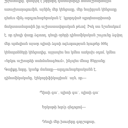
շրջանակից, կապվել է չորրորդ դասակարգի համաշխարհային
առաջխաղացումին, այնինչ մեր կենցաղը, մեր նայիրյան կենցաղը
դեռևս մինչ-արդյունաբերական է` կցորդված պրոլետարիատի
ճակատամարտին իր աշխատավորական թևով։ Իսկ սա նշանակում
է, որ դեպի վաղը ձգտող, դեպի օրերի դինամիկական շաչյունը ձգվող
մեր պոեզիան այսօր պիտի ձգտի ոգևորության հյութեր ծծել
կենտրոնների կենցաղից, այլապես նա կմնա առկախ օդոմ, կմնա
«երկու աշխարհի սահմանագծում», ինչպես մնաց Տերյանը։
Գալիքը,նորը, կյանք մտնողը—արդյունաբերականն է,
դինամիկականը, էլեկտրիֆիկացիան` այն, որ—
Պիտի գա´, պիտի գա´, պիտի գա´
Երկաթի հզո՜ր զնգոցով—
Դեպի մեր խուղերը գորշաքար,