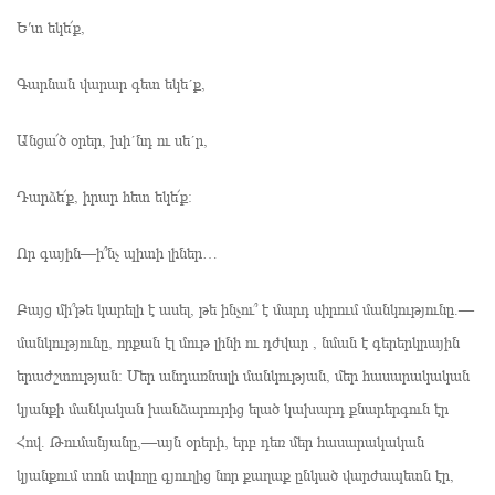
Ե′տ եկե՜ք,
Գարնան վարար գետ եկե´ք,
Անցա՜ծ օրեր, խի´նդ ու սե´ր,
Դարձե՜ք, իրար հետ եկե՜ք։
Որ գային—ի՞նչ պիտի լիներ…
Բայց մի՞թե կարելի է ասել, թե ինչու՞ է մարդ սիրում մանկությունը.—
մանկությունը, որքան էլ մութ լինի ու դժվար , նման է գերերկրային
երաժշտության։ Մեր անդառնալի մանկության, մեր հասարակական
կյանքի մանկական խանձարուրից ելած կախարդ քնարերգուն էր
Հով. Թումանյանը,—այն օրերի, երբ դեռ մեր հասարակական
կյանքում տոն տվողը գյուղից նոր քաղաք ընկած վարժապետն էր,