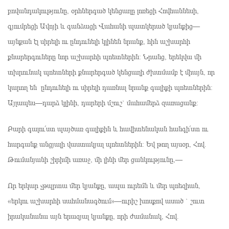
բովանդակությունը, օրհներգած կենցաղը լոռեցի Հովհաննեսի,
գյումրեցի Ավոյի և գանձացի Վահանի պատկերած կյանքից—
այնքան էլ սիրելի ու ընդունելի կլինեն նրանք, հին աշխարհի
քնարերգուները նոր աշխարհի պոետներին։ Նրանց, երեկվա մի
տխրունակ պոետների քնարերգած կենցաղի ժխտմամբ է միայն, որ
կարող են ընդունելի ու սիրելի դառնալ նրանք գալիքի պոետներին։
Այլապես—դարձ կլինի, դարերի մշուշ` մահամերձ զառացանք։
Բարի գալու՜ստ պայծառ գալիքին և հավիտենական հանգի՜ստ ու
հարգանք անցյալի վաստակյալ պոետներին։ Եվ թող այսօր, Հով.
Թումանյանի շիրիմի առաջ, մի լինի մեր ցանկությունը,—
Որ երկար չթպրտա մեր կյանքը, ապա ուրեմն և մեր պոեզիան,
«երկու աշխարհի սահմանագծում»—ուրիշ խոսքով ասած ` շուտ
իրականանա այն երազյալ կյանքը, որի ժամանակ, Հով.