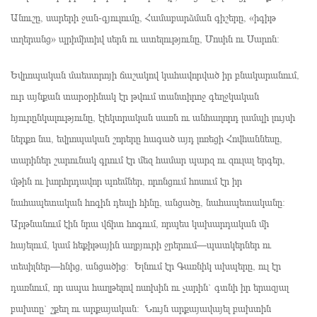
Անուշը, սարերի ջան-գյուլումը, Համաբարձման գիշերը, «իգիթ
տղերանց» պրիմիտիվ սերն ու ատելությունը, Մոսին ու Սարոն։
Եվրոպական մաեստրոյի ճաշակով կահավորված իր բնակարանում,
ուր այնքան տարօրինակ էր թվում տանտիրոջ գեղջկական
հյուրընկալությունը, էլեկտրական սառն ու անհաղորդ լամպի լույսի
ներքո նա, եվրոպական շորերը հագած այդ լոռեցի Հովհաննեսը,
տարիներ շարունակ գրում էր մեզ համար պարզ ու զուլալ երգեր,
մթին ու խորհրդավոր պոեմներ, որոնցում հոսում էր իր
նահապետական հոգին դեպի հինը, անցածը, նահապետականը։
Արթնանում էին նրա վճիտ հոգում, որպես կախարդական մի
հայելում, կամ հեքիթային աղբյուրի ջրերում—պատկերներ ու
տեսիլներ—հնից, անցածից։ Ելնում էր Գառնիկ ախպերը, ուլ էր
դառնում, որ ապա հաղթելով ոսոխին ու չարին` գտնի իր երազյալ
բախտը` շքեղ ու արքայական։ Նույն արքայավայել բախտին