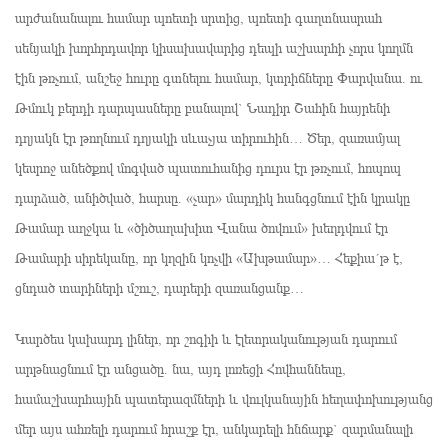
արժանանալու համար պոետի սրտից, պոետի գաղտնասրահ
սենյակի խորհրդավոր կիսախավարից դեպի աշխարհի չորս կողմն
էին թռչում, անշեջ հուրը գտնելու համար, կտրիճները Փարվանա. ու
Թմուկ բերդի դարպասները բանալով` Նադիր Շահին հայրենի
դղյակն էր թողնում դղյակի սևաչյա տիրուհին… Ծեր, զառամյալ
կեսրոջ անեծքով մոգված պատուհանից դուրս էր թռչում, հոպոպ
դարձած, անիծված, հարսը. «չար» մարդիկ հանգցնում էին կրակը
Թամար աղջկա և «ծիծաղախիտ Վանա ծովում» խեղդվում էր
Թամարի սիրեկանը, որ կղզին կոչվի «Ախթամար»… Հեքիա´թ է,
ցնդած տարիների մշուշ, դարերի զառանցանք…
Կարծես կախարդ լիներ, որ շոգիի և էլետրականության դարում
արթնացնում էր անցածը. նա, այդ լոռեցի Հովհաննեսը,
համաշխարհային պատերազմների և վուլկանային հեղափոխությանց
մեր այս ահռելի դարում հրաշք էր, անկարելի հնճարք` զարմանալի