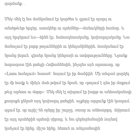
զարմանք…
Մեկ−մեկ էլ նա մանկանում էր կարծես և գրում էր պարզ ու
անսեթևեթ երգեր, առակներ ու պոեմներ—մանուկների համար. և
այդ երգերում ևս—հինն էր, նահապետականը, կախարդականը։ Նա
ճանաչում էր բոլոր թռչուններին ու կենդանիներին, հասկանում էր
նրանց լեզուն, գիտեր նրանց կենցաղն ու սովորությունները։ Նրանք
հարազատ էին լոռեցի Հովհաննեսին, ինչպես այն արտուտը, որ
«Լոռու հանդում» նստած` նայում էր իր ճամփին։ Մի անգամ զարկել
էր մի հավք և մինչև մահ թվում էր նրան, որ «թռչում է դեռ իր մտքում
թևը արնոտ ու մոլոր»։ Մեկ-մեկ էլ տխրում էր խորթ ու անհասկանալի
քաղաքն ընկած այդ կախարդ լոռեցին, աչքերը արցունք էին կապում,
զգում էր, որ ուրիշ են օրերը իր շուրջը, օտար ու անհաղորդ. մղկտում
էր այդ պահերին պոետի սիրտը, և նա գերեզմանային ձայնով
կանչում էր հինը, միշտ հինը, հեռուն ու անդառնալին։