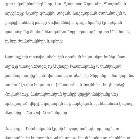
գյուղական ինտելիգենտը. Նա, Ղազարոս Աղայանը, Պռոշյանը և
ուրիշները։ Նրանք գնացին, անցան, հուշ դարձան ժամանակին և
թողեցին մենակ լոռեցի Հովհաննեսին. գուցե նրա՞նց էր այնքան
սրտամորմոք ձայնով հետ կանչում որբացած պոետը, որ եկել հասել
էր նոր ժամանակների և օրերի։
Նրա աչքերի առաջից անցել էին գրական երկու սերունդներ, նրա
աչքերի առաջ մեծացել էր Ավետիք Իսահակյանը և մանկական
խանձարաուրից ելած` վաստակել ու մեռել էր Տերյանը… նա կար, նա
ապրում էր դեռ կայտառ ու իմաստուն—և նույնն էր, նույն լոռեցի
Հովհաննեսը, նահապետական կյանքի վերջին մոհիկանը մեր
պոեզիայում, վերջին կախարդն ու քնարերգուն, որ հեռանում է այսօր
մեզանից—մեր Հով. Թումանյանը։
Հաջորդը—Իսահակյանն էր, մի հաջորդ սակայն, որ ապրել ու
վաստակել էր նախորդի աչքերի առաջ, նրան համարյա թե ընկեր ու