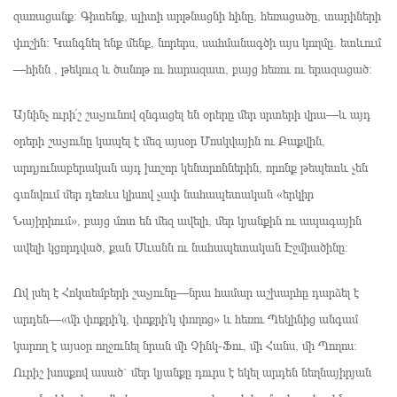
զառացանք։ Գիտենք, պիտի արթնացնի հինը, հեռացածը, տարիների
փոշին։ Կանգնել ենք մենք, նորերս, սահմանագծի այս կողմը. ետևում
—հինն , թեկուզ և ծանոթ ու հարազատ, բայց հեռու ու երազացած։
Այնինչ ուրի՜շ շաչյունով զնգացել են օրերը մեր սրտերի վրա—և այդ
օրերի շաչյունը կապել է մեզ այսօր Մոսկվային ու Բաքվին,
արդյունաբերական այդ խոշոր կենտրոններին, որոնք թեպետև չեն
գտնվում մեր դեռևս կիսով չափ նահապետական «երկիր
Նայիրիում», բայց մոտ են մեզ ավելի, մեր կյանքին ու ապագային
ավելի կցորդված, քան Սևանն ու նահապետական Էջմիածինը։
Ով լսել է Հոկտեմբերի շաչյունը—նրա համար աշխարհը դարձել է
արդեն—«մի փոքրի՜կ, փոքրի՜կ փողոց» և հեռու Պեկինից անգամ
կարող է այսօր ողջունել նրան մի Չինկ-Ֆու, մի Հանս, մի Պողոս։
Ուրիշ խոսքով ասած` մեր կյանքը դուրս է եկել արդեն նեղնայիրյան