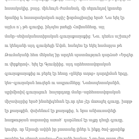
հասակակից, բայց, միևնույն ժամանակ, մի սերունդով կրտսեր
նրանից և հասարակական ուրիշ ֆորմացիայից ելած։ Նա ելել էր
այլևս ո´չ թե գյուղից, ինչպես լոռեցի Հովհաննեսը, այլ
մանր−սեփականատիրական գյուղաքաղաքից։ Նա, դեռևս աշխույժ
ու կենդանի այդ գյումրեցի Ավոն, հանդես էր եկել համարյա թե
Թումանյանի հետ մեկտեղ`իր արդեն պատմություն դարձած «Երգեր
ու վերքերով», ելել էր Գյումրիից, այդ արհեստավորական
գյուղաքաղաքից ու բերել էր հետը «ընկեր տղոց» դարդիման երգը,
կես−գյուղական հուզերն ու ապրումները։ Նահապետականին,
պրիմիտիվ գյուղացուն հաջորդողը մանր−արհեստավորական
միջավայրից ելած ինտելիգենտն էր,որ դեռ չէր մոռացել գյուղը, խորթ
էր քաղաքին, վախենում էր քաղաքից, և նրա անխուսափելի
հաղթության սարսափը առած` դարձնում էր աչքը դեպի գյուղը,
կուզեր, որ Արազի ափին իր բոստանը լիներ և ինքը ծով−քրտինք
թափեր իր սիրած աղջկա—Շուշանի համար։ Նոր-նոր ոտքը մեր