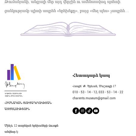
Թումանյանի, անցյալի մեր այդ վերջին ու ամենաավագ պոետի
ցանկությամբ պիտի ապրեն «երեխեքը», բայց «մեզ պես» չապրեն…
Հետադարձ կապ
Հասցե` Ք. Երևան, Մաշտոցի 17
010 - 53 - 14 - 12,
033 - 53 - 14 - 22
charents.museum@gmail.com
ՀԻՄՆԱԿԱՆ ՑՈՒՑԱԴՐՈՒԹՅԱՆ
ԱՅՑԵԼՈՒԹՅՈՒՆ
Մինչև 12 տարեկան երեխաների մուտքն
անվճար է։