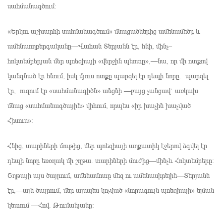
սահմանագծում։
«Երկու աշխարհի սահմանագծում» մնացածներից ամենամեծը և
ամենաողբերգականը—Վահան Տերյանն էր, հնի, մինչ–
հոկտեմբերյան մեր պոեզիայի «վերջին պեոտը»,—նա, որ մի ոտքով
կանգնած էր հնում, իսկ մյուս ոտքը պարզել էր դեպի նորը. պարզել
էր, ուզում էր «սահմանագիծն» անցնի —բայց չանցավ` առկախ
մնաց «սահմանագծային» վիհում, որպես «իր խաչին խաչված
Հիսուս»։
Հնից, տարիների մութից, մեր պոեզիայի աղքատիկ էջերով ձգվել էր
դեպի նորը եռօղակ մի շղթա. տարիների մուժից—մինչև Հոկտեմբերը։
Շղթայի այս ծայրում, ամենամոտը մեզ ու ամենասիրելին—Տերյանն
էր,—այն ծայրում, մեր այսպես կոչված «նորագույն պոեզիայի» ելման
կետում —Հով. Թումանյանը։