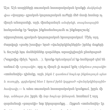
Այո: Այն տարիների ռուսական հասարակական կյանքի
մակերեսի
վրա
«փայլող» գրական-կուլտուրական ուժերի մեծ մասի համար ոչ
միայն անսպասելի, այլև միանգամայն
անսիրելի, տագնապային
հանդամանք էր Գորկու ինքնաճանաչումն ու ինքնորոշումը՝
տիրապետող գրական-կուլտուրական հրապարակում: Մինչ այդ
ժողովրդի «ցածր խավից» ելած «վունդերկինդներին» իրենց մտքերի
և ճաշակի հլու մանեկեններ դարձնելու տրադիցիային ընտելացած
(Կոլցովից մինչև Կլյուև…), նրանք-երևակայո՞ւմ եք-հանկարծ դեմ են
առնում մի «
բոսյակի
», որը ոչ միայն չի ուզում կրել «
ինքնուս բոսյակի
»
«ռոմանտիկ» դիմակը, այլև
ինքն է դառնում հոգևոր ինքնուրույն պետ
և ուսուցիչ, զզվանքով հետ է հրում իրեն կպցրած «վունդերկինդային»
համբավը
,— և ահա ռուսական հասարակական կյանքում, իբրև մի
նոր, անհայտ լեռ
, իբրև մի
նոր հոգևոր կենտրոն
, հառնում է այդ
զարմանալի «բոսյակի» նոր կերպարանքը… Որքան «ռոմանտիկ» էր