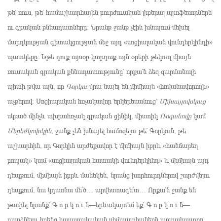
թե՛ ռուս, թե՛ համաշխարհային բուրժուական լիբերալ պրոֆեսորներն
ու գրական քննադատները: Նրանք ջանք չէին խնայում մեխել
մարդկության գիտակցության մեջ այդ «սոցիալական վունդերկինդի»
պատկերը: Եթե դուք այսօր կարդաք այն օրերի թեկուզ միայն
ռուսական գրական քննադատությունը՝ որքա՛ն ձեզ զարմանալի
պիտի թվա այն, որ
Գորկու
վրա նայել են միմիայն «հովանավորողի»
աչքերով: Սոցիալական հռչակավոր երկերեսանուց՝
Միխայլովսկուց
սկսած մինչև տխրահռչակ գրական ցինիկ, միստիկ
Ռոզանովը
կամ
Մերեժկովսկին
, ջանք չեն խնայել համոզելու թե՛ Գորկուն, թե
աշխարհին, որ Գորկին արժեքավոր է միմիայն իբրև «հանճարեղ
բոսյակ» կամ «սոցիալական հատակի վունդերկինդ» և միմիայն այդ
դեպքում, միմիայն իբրև մանեկեն, նրանց խորհուրդներով շարժվելու
դեպքում, նա կդառնա մե՜ծ… արվեստագե՜տ… Որքա՜ն ջանք են
թափել նրանք՝ Գ ո ր կ ո ւ ն—երևակայո՞ւմ եք՝ Գ ո ր կ ո ւ ն—
դարձնելու իրենց հասարակական սիմպատիաներն արտահայտող