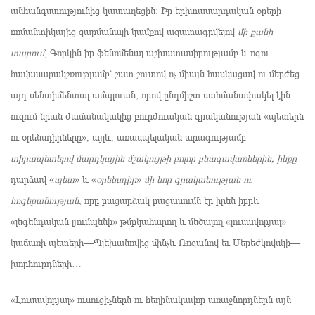
անհանգստությունից կատաղեցին: Իր երիտասարդական օրերի
ռոմանտիկայից զարմանալի կամքով ազատագրվելով
մի քանի
տարում
, Գորկին իր ֆենոմենալ աշխատասիրությամբ և ոգու
հավասարակշռությամբ՝ շատ շուտով ոչ միայն հասկացավ ու մերժեց
այդ սենտիմենտալ ամպլուան, որով ընդմիշտ սահմանափակել էին
ուզում նրան ժամանակակից բուրժուական գրականության «պետերն
ու օրենսդիրները», այլև, առասպելական արագությամբ
տիրապետելով մարդկային մշակույթի բոլոր բնագավառներին, ինքը
դարձավ «
պետ
» և «
օրենսդիր
»
մի նոր գրականության ու
հոգեբանության
, որը բացարձակ բացասումն էր իրեն իբրև
«լեգենդական լյումպենի» թմբկահարող և մեծալող «լուսավորյալ»
կաճառի պետերի—Պլեխանովից մինչև Ռոզանով եւ Մերեժկովսկի—
խորհուրդների…
«Լուսավորյալ» ուսուցիչներն ու հեղինակավոր առաջնորդներն այն