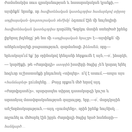
ժամանակվա ռուս գրականության և հասարակական կյանքի,—
այսինքն՝ նրանք, որ
հավիտենական կատեգորիա համարելով տիրող
սոցիալական–կուլտուրական ռեժիմը
՝ ձգտում էին մի նույնպիսի
հավիտենական կատեգորիա
դարձնել Գորկու մասին ստեղծած իրենց
լիբերալ լեգենդը՝ թե նա մի «
սոցիալական հրաշք
» է—այսինքն՝ մի
աներևակայելի բացառություն, զարմանալի
ֆենոմեն
, որը—
երևակայո՞ւմ եք՝ իր օրինակով կենդանի հերքումն է այն,—օ՛, իհարկե,
— կարծիքի, թե «ժողովրդի»
ստորին
խավերի ծոցից չե՛ն կարող ելնել
հոգևոր աշխատանքի ընդունակ «տիպեր». ո՞վ է ասում,—ապա այս
«
հանճարեղ
» լյո՜ւմպենը… Բայց որքա՜ն մեծ եղավ այդ
«ժողովրդասե՜ր», պարզապես տիրող դասակարգի կուշտ և
արտոնյալ մտավորականության զայրույթը, երբ,—օ՜, մարդկային
անշնորհակալություն,—այդ «լյումպենը», որին իրենք նույնիսկ…
ողջունել ու մեծարել էին իբրև ժողովրդի ծոցից ելած հանճարի—
հանկարծ
…