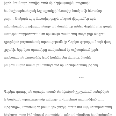
իբրև նույն այդ խավից ելած մի հեքիաթային, բացառիկ
համաշխարհահռչակ եղբայրակցի հեռավոր համբավի հեռավոր
ցոլք… Սակայն այդ հեռավոր ցոլքն անգամ վկայում էր այն
անսահման ժողովրդականության մասին, որ ուներ Գորկին դեռ դարի
առաջին տարիներում: Դա միևնույն ժամանակ ժողովրդի մտքում
դրոշմված յուրատեսակ արտացոլումն էր Գորկու գոյության այն վաղ
շրջանի, երբ նրա պատկերը սավառնում էր աշխարհում իբրև
սոցիալական
հատակից
ելած հանճարեղ մարդու մասին
բուրժուական մամուլում ստեղծված մի սենտիմենտալ լեգենդ…
***
Գորկու գոյության այսպես ասած
մանկական
շըրջանում ստեղծված
և կայծակի արագությամբ ամբողջ աշխարհում տարածված այդ
«լեգենդը», «հանճարեղ բոսյակի» շուրջը հյուսված այդ սենտիմենտալ
հեքիսթը, շատ էին սիրում տարածել և անգամ ընդմիշտ հավերժացնել