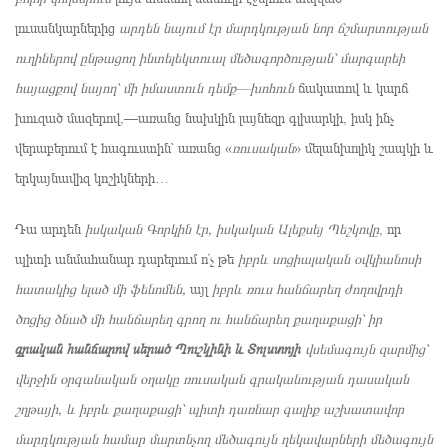
լուսանկարներից
արդեն նայում էր մարդկության նոր ճշմարտության
ուղիներով ընթացող ինտելեկտուալ մեծագործության՝ մարգարեի
հայացքով նայող՝ մի իմաստուն դեմք—խոհուն
ճակատով և կարճ
խուզած մազերով,—առանց նախկին լայնեզր գլխարկի, իսկ ինչ
վերաբերում է հագուստին՝ առանց «
ռուսական
» մելանխոլիկ շապկի և
երկայնավիզ կոշիկների…
Դա արդեն
իսկական Գորկին էր, իսկական Ալեքսեյ Պեշկովը
, որ
պիտի անմահանար դարերում ո՛չ թե
իբրև սոցիալական օվկիանոսի
հատակից ելած մի ֆենոմեն,
այլ
իբրև ռուս հանճարեղ ժողովրդի
ծոցից ծնած մի հանճարեղ գրող ու հանճարեղ քաղաքացի՝ իր
գրական հանճարով սերած Պուշկինի և Տոլստոյի
վսեմագույն զարմից՝
վերջին օրգանական օղակը ռուսական գրականության դասական
շղթայի, և իբրև քաղաքացի՝ պիտի դառնար գալիք աշխատավոր
մարդկության համար մարտնչող մեծագույն ղեկավարների մեծագույն