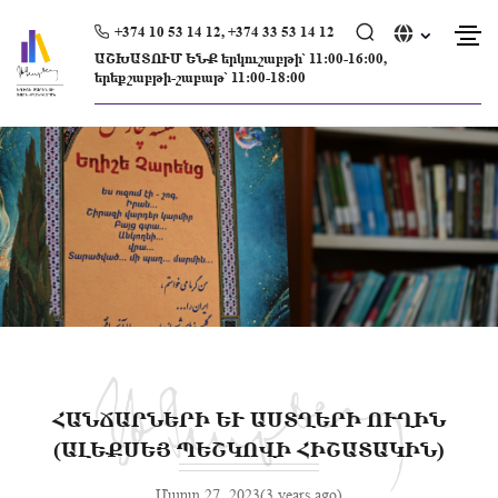
Skip
to
+374 10 53 14 12, +374 33 53 14 12
content
ԱՇԽԱՏՈՒՄ ԵՆՔ երկուշաբթի՝ 11։00-16։00,
երեքշաբթի-շաբաթ՝ 11։00-18։00
ՀԱՆՃԱՐՆԵՐԻ ԵՒ ԱՍՏՂԵՐԻ ՈՒՂԻՆ (
ԱԼԵՔՍԵՅ ՊԵՇԿՈՎԻ ՀԻՇԱՏԱԿԻՆ)
Մարտ 27, 2023(3 years ago)