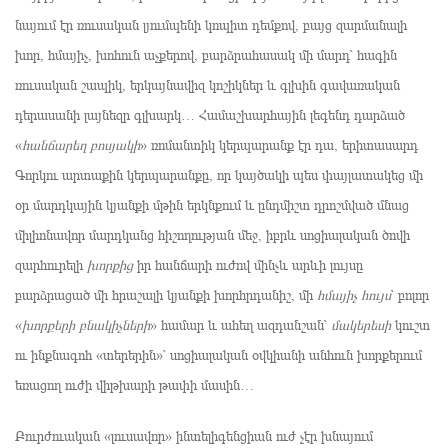
նայում էր ռուսական լյումպենի կոպիտ դեմքով, բայց զարմանալի
խոր, հմայիչ, խոհուն աչքերով, բարձրահասակ մի մարդ՝ հագին
ռուսական շապիկ, երկայնավիզ կոշիկներ և գլխին գավառական
դերասանի լայնեզր գլխարկ… Համաշխարհային լեգենդ դարձած
«
հանճարեղ բոսյակի
» ռոմանտիկ կերպարանք էր դա, երիտասարդ
Գորկու արտաքին կերպարանքը, որ կայծակի պես փայլատակեց մի
օր մարդկային կյանքի մթին երկնքում և ընդմիշտ դրոշմված մնաց
միլիոնավոր մարդկանց հիշողության մեջ, իբրև սոցիալական ծովի
զարհուրելի
խորքից
իր հանճարի ուժով մինչև արևի լույսը
բարձրացած մի հրաշալի կյանքի խորհրդանիշ, մի
հմայիչ հույս
՝ բոլոր
«
խորքերի բնակիչների
» համար և ահեղ ազդանշան՝
մակերեսի
կուշտ
ու ինքնագոհ «տերերին»՝ սոցիալական օվկիանի անհուն խորքերում
եռացող ուժի վիթխարի թափի մասին…
Բուրժուական «լուսավոր» ինտելիգենցիան ուժ չէր խնայում