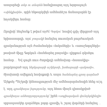
ասպարեզի
տեր ու տնօրեն
հանդիսացող այդ հզորագույն
«
սինկլիտին
», որին ենթարկվելն ամենահեշտ ճանապարհն էր
հռչակվելու համար:
Որպիսի՜ հեգնանք է թվում այժմ
Գորկու
՝ հազիվ գրիչ վերցրած այդ
երիտասարդի, այո՛
բոսյակի
հանդեպ ռուսական բուրժուական
գրականության այն ժամանակվա «հսկաների» և «առաջնորդների»
թափած ճիգը Գորկուն «հանճարեղ բոսյակի» դիրքում զմրսելու
համար… Եվ գուցե ռուս ժողովրդի ամենախոր «հատակից»
բարձրացած այդ
ներկարարի աշկերտի, խոհարարի «լակոտի»
,
ծխախոտի ավելցուկ հավաքողի և ապա
հանճարեղ գրող դարձած
Ալեքսեյ Պեշկովի կենսագրության մեջ ամենազարմանալին հենց ա՛յդ
է, այդ
գրանիտյա խլությունը
, այդ հետո միայն գիտակցված
գրանիտյա անհողդողդությունը
՝ իրեն «
սոցիալական վունդերկինդի
»
սրբապատկեր դարձնելու բոլոր գրավիչ և շոյող փորձերի հանդեպ…