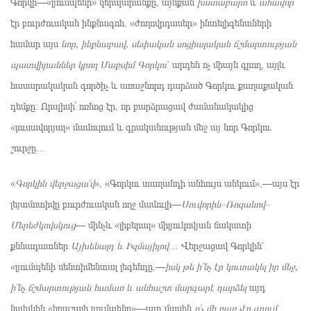
Գորկի—«լյումպենի» կերպարանքը, այնքան
խստաբարո
և
ահավոր
էր բուրժուական ինքնագոհ, «ժողովրդասեր» ինտելիգենտների
համար այս
նոր, ինքնաբավ, սեփական սոցիալական ճշմարտության
պատվիրաններ կրող Մաքսիմ Գորկու
՝ արդեն ոչ միայն գրող, այլև
հասարակական գործիչ և առաջնորդ դարձած Գորկու քաղաքական
դեմքը։ Որպիսի՜ ոռնոց էր, որ բարձրացավ ժամանակակից
«լուսավորյալ» մամուլում և գրականության մեջ այ նոր Գորկու
շուրջը…
«
Գորկին վերջացա՜վ
», «Գորկու տաղանդի անհույս անկում»,—այս էր
լեյտմոտիվը բուրժուական ողջ մամուլի—
Սուվորին–Ռոզանով–
Մերեժկովսկուց
— մինչև «լիբերալ» միլյուկովյան ճակատի
քննադատներ
Այխենալդ և Իզմայիլով
… Վերջացավ Գորկին՝
«լյումպենի սենտիմենտալ լեգենդը,—
իսկ թե ի՞նչ էր կուտակել իր
մեջ,
ի՞նչ ճշմարտության համառ և անհաշտ մարգարէ դարձել
այդ
նախկին «հրաշալի լյումպենը»—այդ մասին
ո՛չ մի բառ չէր գրում