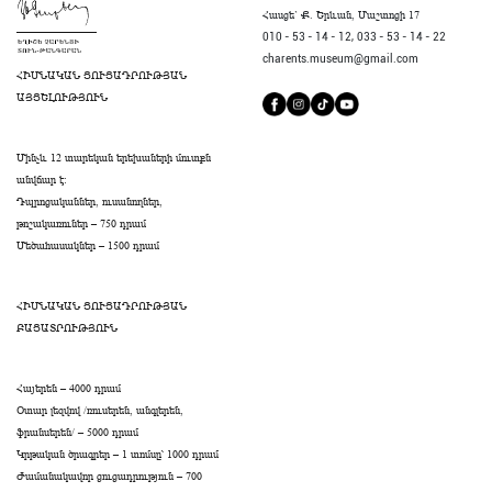
Հասցե` Ք. Երևան, Մաշտոցի 17
010 - 53 - 14 - 12,
033 - 53 - 14 - 22
charents.museum@gmail.com
ՀԻՄՆԱԿԱՆ ՑՈՒՑԱԴՐՈՒԹՅԱՆ
ԱՅՑԵԼՈՒԹՅՈՒՆ
Մինչև 12 տարեկան երեխաների մուտքն
անվճար է։
Դպրոցականներ, ուսանողներ,
թոշակառուներ – 750 դրամ
Մեծահասակներ – 1500 դրամ
ՀԻՄՆԱԿԱՆ ՑՈՒՑԱԴՐՈՒԹՅԱՆ
ԲԱՑԱՏՐՈՒԹՅՈՒՆ
Հայերեն – 4000 դրամ
Օտար լեզվով /ռուսերեն, անգլերեն,
ֆրանսերեն/ – 5000 դրամ
Կրթական ծրագրեր – 1 տոմսը՝ 1000 դրամ
Ժամանակավոր ցուցադրություն – 700