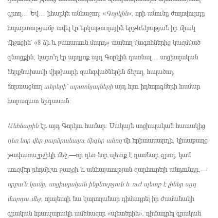
գրող… Եվ… իհարկե անհաջող: «
Գորկին
», որի անունը ժողովուրդը
հպարտությամբ տվել էր երկաթուղային երթևեկության իր միակ
միջոցին՝ «8 ձի և քառասուն մարդ» տանող վագոններից կազմված
գնացքին, կարո՞ղ էր արդյոք այդ Գորկին դառնալ… սոցիալական
ներքնախավի վիթխարի զանգվածներին ճնշող, հալածող,
ճորտացնող
տերերի՝ արտոնյալների
այդ հլու իդեոլոգների համար
հարազատ երգասան:
Անհնարին
էր այդ Գորկու համար: Սակայն սոցիալական հատակից
դեռ նոր վեր բարձրանալու ճիգեր անող
մի երիտասարդի, կիսաքաղց
թափառաշրջիկի մեջ,—որ դեռ նոր պետք է դառնար գրող, կամ
սուզվեր ընդմիշտ քաղցի և անհայտության զարհուրելի անդունդը,—
որքա՜ն կամք, սոցիալական ինքնություն և ուժ պետք է լիներ այդ
մարդու մեջ
, որպեսզի նա կարողանար դիմադրել իր ժամանակի
գրական հրապարակի ամենազոր «պետերին», դիմադրել գրական