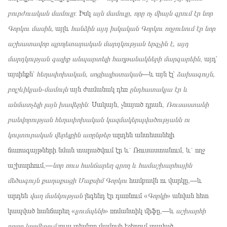
բուրժուական մամուլը
։ Իսկ
այն
մամուլը, որը ոչ միայն գրում էր նոր
Գորկու մասին,
այլև
հանձին այդ իսկական Գորկու ողջունում էր նոր
աշխատավոր պրոլետարական մարդկության երգչին է, այդ
մարդկության գալիք անպարտելի հաղթանակների մարգարեին
, այդ՝
այսինքն՝
հեղափոխական, սոցիալիստական
—և այն էլ՝
ձախագույն,
բոլշևիկյան-մամուլն
այն ժամանակ դեռ
ընդհատակյա էր և
անմատչելի լայն խավերին
։ Սակայն, չնայած դրան,
Ռուսաստանի
բանվորության հեղափոխական կազմակերպվածությանն ու
կուլտուրական վերելքին
առընթեր
արդեն անտեսանելի
ճառագայթների նման տարածվում էր և´ Ռուսաստանում, և´ ողջ
աշխարհում,—
նոր ռուս հանճարեղ գրող և համաշխարհային
մեծագույն քաղաքացի Մաքսիմ Գորկու
համբավն ու վարկը,—և
արդեն
վաղ մանկության
լեգենդ էր դառնում «
Գորկի
» անվան հետ
կապված հանճարեղ «
լյումպենի
» ռոմանտիկ միֆը,—և
աշխարհի
բոլոր կողմերում
լույս տեսնող մամուլի էջերում տպված