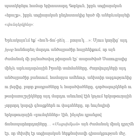
պատկերելու համար երիտասարդ Գորկուն, իբրև սոցիալական
«հրաշք», իբրև սոցիալական ընդհատակից ելած մի աներևակայելի
«
վունդերկինդ
»։
Երևակայո՞ւմ եք՝ «հա՜ն-ճա՜-րե՜ղ… բոսյա՜կ…»: Մյուս կողմից՝ այդ
իրոք
հանճարեղ մարդու անծայրածիր հայրենիքում, որ այն
ժամանակ մի լայնածավալ թիարան էր՝ տարածված Սառուցյալից
մինչև արևադարձային Իրանի սահմանները, ժողովուրդների այդ
անծայրածիր բանտում, համարյա ամենուր, անխտիր ազգությունից
ու լեզվից, բոլոր քաղցածները և հալածվածները, գործազուրկներն ու
թափառաշրջիկները այդ մարդու անունով էին կոչում երկաթուղային
չորրորդ կարգի գնացքներն ու վագոնները, որ նույնպիսի
երկաթուղային «լյումպեններ» էին, ինչպես դրանցով
ճանապարհորդողները… «
Մաքսիմկան
» այն ժամանակ միակ դրոշմն
էր, որ մեխվել էր սոցիալական ներքնախավի գիտակցության մեջ,