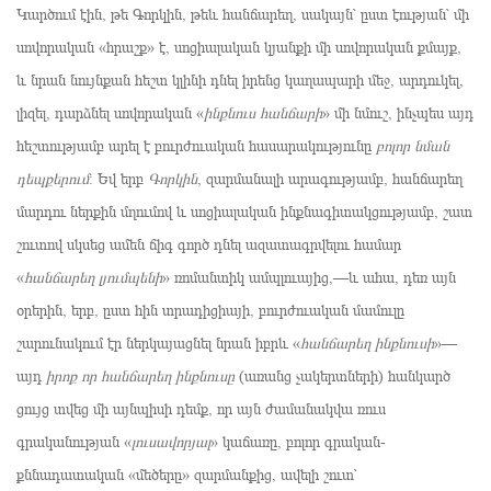
Կարծում էին, թե Գորկին, թեև հանճարեղ, սակայն՝ ըստ էության՝ մի
սովորական «հրաշք» է, սոցիալական կյանքի մի սովորական քմայք,
և նրան նույնքան հեշտ կլինի դնել իրենց կաղապարի մեջ, արդուկել,
լիզել, դարձնել սովորական «
ինքնուս հանճարի
» մի նմուշ, ինչպես այդ
հեշտությամբ արել է բուրժուական հասարակությունը
բոլոր նման
դեպքերում
։ Եվ երբ
Գորկին
, զարմանալի արագությամբ, հանճարեղ
մարդու ներքին մղումով և սոցիալական ինքնագիտակցությամբ, շատ
շուտով սկսեց ամեն ճիգ գործ դնել ազատագրվելու համար
«
հանճարեղ լյումպենի
» ռոմանտիկ ամպլուայից,—և ահա, դեռ այն
օրերին, երբ, ըստ հին տրադիցիայի, բուրժուական մամուլը
շարունակում էր ներկայացնել նրան իբրև «
հանճարեղ ինքնուսի
»—
այդ
իրոք որ հանճարեղ ինքնուսը
(առանց չակերտների) հանկարծ
ցույց տվեց մի այնպիսի դեմք, որ այն ժամանակվա ռուս
գրականության «
լուսավորյալ
» կաճառը, բոլոր գրական-
քննադատական «մեծերը» զարմանքից, ավելի շուտ՝