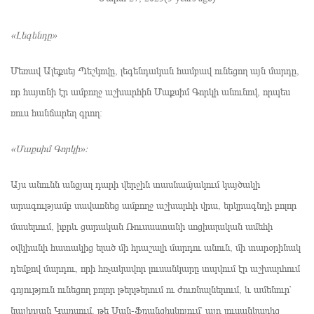
«Լեգենդը»
Մեռավ Ալեքսեյ Պեշկովը, լեգենդական համբավ ունեցող այն մարդը,
որ հայտնի էր ամբողջ աշխարհին Մաքսիմ Գորկի անունով, որպես
ռուս հանճարեղ գրող։
«Մաքսիմ Գորկի»։
Այս անունն անցյալ դարի վերջին տասնամյակում կայծակի
արագությամբ սավառնեց ամբողջ աշխարհի վրա, երկրագնդի բոլոր
մասերում, իբրև ցարական Ռուսաստանի սոցիալական ամեհի
օվկիանի հատակից ելած մի հրաշալի մարդու անուն, մի տարօրինակ
դեմքով մարդու, որի հռչակավոր լուսանկարը տպվում էր աշխարհում
գոյություն ունեցող բոլոր թերթերում ու ժուռնալներում, և ամենուր՝
նայիրյան Կարսում, թե Սան-Ֆրանցիսկոյում՝ այդ լուսանկարից