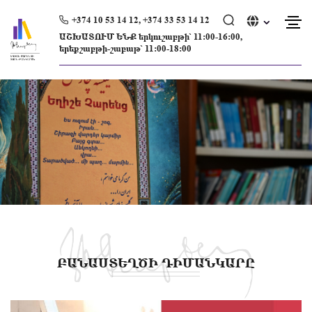
Skip
to
+374 10 53 14 12, +374 33 53 14 12
content
ԱՇԽԱՏՈՒՄ ԵՆՔ երկուշաբթի՝ 11։00-16։00,
երեքշաբթի-շաբաթ՝ 11։00-18։00
ԲԱՆԱՍՏԵՂԾԻ ԴԻՄԱՆԿԱՐԸ