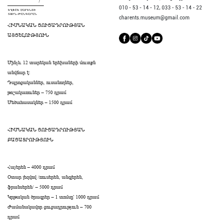
010 - 53 - 14 - 12,
033 - 53 - 14 - 22
charents.museum@gmail.com
ՀԻՄՆԱԿԱՆ ՑՈՒՑԱԴՐՈՒԹՅԱՆ
ԱՅՑԵԼՈՒԹՅՈՒՆ
Մինչև 12 տարեկան երեխաների մուտքն
անվճար է։
Դպրոցականներ, ուսանողներ,
թոշակառուներ – 750 դրամ
Մեծահասակներ – 1500 դրամ
ՀԻՄՆԱԿԱՆ ՑՈՒՑԱԴՐՈՒԹՅԱՆ
ԲԱՑԱՏՐՈՒԹՅՈՒՆ
Հայերեն – 4000 դրամ
Օտար լեզվով /ռուսերեն, անգլերեն,
ֆրանսերեն/ – 5000 դրամ
Կրթական ծրագրեր – 1 տոմսը՝ 1000 դրամ
Ժամանակավոր ցուցադրություն – 700
դրամ