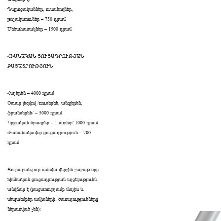
Դպրոցականներ, ուսանողներ,
թոշակառուներ – 750 դրամ
Մեծահասակներ – 1500 դրամ
ՀԻՄՆԱԿԱՆ ՑՈՒՑԱԴՐՈՒԹՅԱՆ
ԲԱՑԱՏՐՈՒԹՅՈՒՆ
Հայերեն – 4000 դրամ
Օտար լեզվով /ռուսերեն, անգլերեն,
ֆրանսերեն/ – 5000 դրամ
Կրթական ծրագրեր – 1 տոմսը՝ 1000 դրամ
Ժամանակավոր ցուցադրություն – 700
դրամ
Յուրաքանչյուր ամսվա վերջին շաբաթ օրը
հիմնական ցուցադրության այցելությունն
անվճար է (բացառությամբ մայիս և
սեպտեմբեր ամիսների․ ծառայությունները
ներառված չեն):