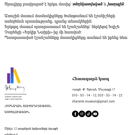
Ծրագիրը բաղկացած է երկու մասից՝
տեղեկատվական
և
խաղային
:
Առաջին մասում մասնակիցները ծանոթանում են էջանիշների
ստեղծման պատմությանը, դրանց տեսակներին:
Երկորդ մասում պատրաստում են էջանշաններ՝ ներկելով Եղիշե
Չարենցի «Երկիր Նաիրի»-ից մի հատված:
Պատրաստված էջանշանները մասակիցները տանում են իրենց հետ:
Հետադարձ կապ
Հասցե` Ք. Երևան, Մաշտոցի 17
010 - 53 - 14 - 12,
033 - 53 - 14 - 22
charents.museum@gmail.com
ՀԻՄՆԱԿԱՆ ՑՈՒՑԱԴՐՈՒԹՅԱՆ
ԱՅՑԵԼՈՒԹՅՈՒՆ
Մինչև 12 տարեկան երեխաների մուտքն
անվճար է։