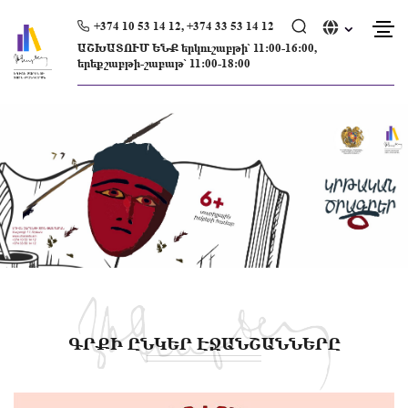
Skip
to
+374 10 53 14 12, +374 33 53 14 12
content
ԱՇԽԱՏՈՒՄ ԵՆՔ երկուշաբթի՝ 11։00-16։00,
երեքշաբթի-շաբաթ՝ 11։00-18։00
ԳՐՔԻ ԸՆԿԵՐ ԷՋԱՆՇԱՆՆԵՐԸ