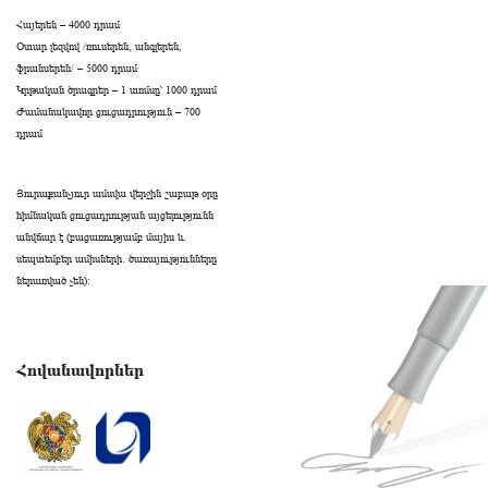
Հայերեն – 4000 դրամ
Օտար լեզվով /ռուսերեն, անգլերեն,
ֆրանսերեն/ – 5000 դրամ
Կրթական ծրագրեր – 1 տոմսը՝ 1000 դրամ
Ժամանակավոր ցուցադրություն – 700
դրամ
Յուրաքանչյուր ամսվա վերջին շաբաթ օրը
հիմնական ցուցադրության այցելությունն
անվճար է (բացառությամբ մայիս և
սեպտեմբեր ամիսների․ ծառայությունները
ներառված չեն):
Հովանավորներ