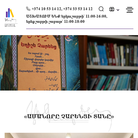
Skip
to
+374 10 53 14 12, +374 33 53 14 12
content
ԱՇԽԱՏՈՒՄ ԵՆՔ երկուշաբթի՝ 11։00-16։00,
երեքշաբթի-շաբաթ՝ 11։00-18։00
«ԱՄԱՆՈՐԸ ՉԱՐԵՆՑԻ ՏԱՆԸ»