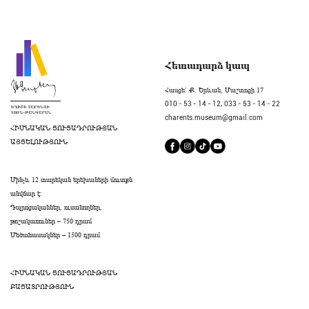
Հետադարձ կապ
Հասցե` Ք. Երևան, Մաշտոցի 17
010 - 53 - 14 - 12,
033 - 53 - 14 - 22
charents.museum@gmail.com
ՀԻՄՆԱԿԱՆ ՑՈՒՑԱԴՐՈՒԹՅԱՆ
ԱՅՑԵԼՈՒԹՅՈՒՆ
Մինչև 12 տարեկան երեխաների մուտքն
անվճար է։
Դպրոցականներ, ուսանողներ,
թոշակառուներ – 750 դրամ
Մեծահասակներ – 1500 դրամ
ՀԻՄՆԱԿԱՆ ՑՈՒՑԱԴՐՈՒԹՅԱՆ
ԲԱՑԱՏՐՈՒԹՅՈՒՆ