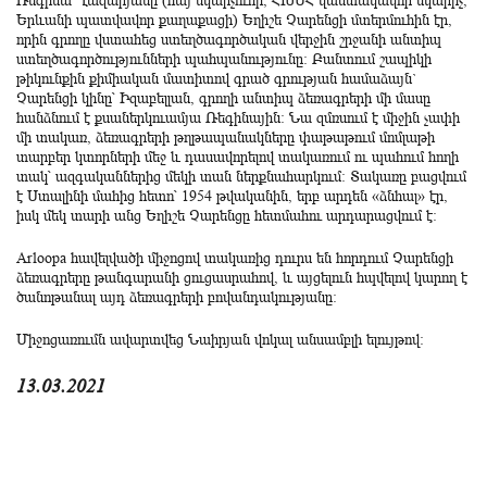
Ռեգինա Ղազարյանը (հայ նկարչուհի, ՀԽՍՀ վաստակավոր նկարիչ,
Երևանի պատվավոր քաղաքացի) Եղիշե Չարենցի մտերմուհին էր,
որին գրողը վստահեց ստեղծագործական վերջին շրջանի անտիպ
ստեղծագործությունների պահպանությունը: Բանտում շապիկի
թիկունքին քիմիական մատիտով գրած գրության համաձայն`
Չարենցի կինը՝ Իզաբելլան, գրողի անտիպ ձեռագրերի մի մասը
հանձնում է քսաներկուամյա Ռեգինային։ Նա զմռսում է միջին չափի
մի տակառ, ձեռագրերի թղթապանակները փաթաթում մոմլաթի
տարբեր կտորների մեջ և դասավորելով տակառում ու պահում հողի
տակ՝ ազգականներից մեկի տան ներքնահարկում։ Տակառը բացվում
է Ստալինի մահից հետո՝ 1954 թվականին, երբ արդեն «ձնհալ» էր,
իսկ մեկ տարի անց Եղիշե Չարենցը հետմահու արդարացվում է:
Arloopa հավելվածի միջոցով տակառից դուրս են հորդում Չարենցի
ձեռագրերը թանգարանի ցուցասրահով, և այցելուն հպվելով կարող է
ծանոթանալ այդ ձեռագրերի բովանդակությանը։
Միջոցառումն ավարտվեց Նաիրյան վոկալ անսամբլի ելույթով։
13.03.2021