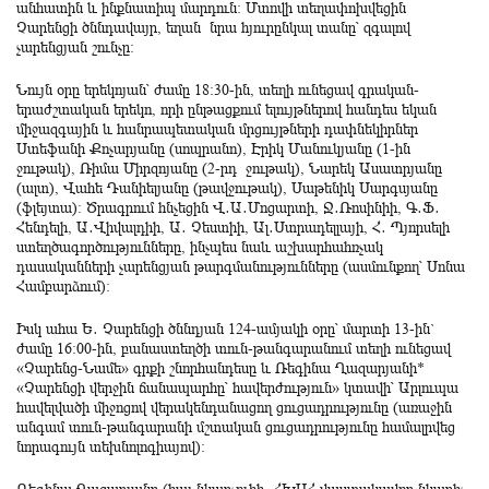
անհատին և ինքնատիպ մարդուն: Մտովի տեղափոխվեցին
Չարենցի ծննդավայր, եղան նրա հյուրընկալ տանը՝ զգալով
չարենցյան շունչը:
Նույն օրը երեկոյան՝ ժամը 18։30-ին, տեղի ունեցավ գրական-
երաժշտական երեկո, որի ընթացքում ելույթներով հանդես եկան
միջազգային և հանրապետական մրցույթների դափնեկիրներ
Ստեֆանի Քոչարյանը (սոպրանո), Էրիկ Մանուկյանը (1-ին
ջութակ), Ռիմա Միրզոյանը (2-րդ ջութակ), Նարեկ Ասատրյանը
(ալտ), Վահե Դանիելյանը (թավջութակ), Սաթենիկ Սարգսյանը
(ֆլեյտա)։ Ծրագրում հնչեցին Վ․Ա․Մոցարտի, Ջ․Ռոսինիի, Գ․Ֆ․
Հենդելի, Ա․Վիվալդիի, Ա․ Չեստիի, Ալ․Ստրադելլայի, Հ․ Պյորսելի
ստեղծագործությունները, ինչպես նաև աշխարհահռչակ
դասականների չարենցյան թարգմանությունները (ասմունքող՝ Սոնա
Համբարձում)։
Իսկ ահա Ե․ Չարենցի ծննդյան 124-ամյակի օրը՝ մարտի 13-ին`
ժամը 16։00-ին, բանաստեղծի տուն-թանգարանում տեղի ունեցավ
«Չարենց-Նամե» գրքի շնորհանդեսը և Ռեգինա Ղազարյանի*
«Չարենցի վերջին ճանապարհը՝ հավերժություն» կտավի՝ Արլուպա
հավելվածի միջոցով վերակենդանացող ցուցադրությունը (առաջին
անգամ տուն-թանգարանի մշտական ցուցադրությունը համալրվեց
նորագույն տեխնոլոգիայով)։