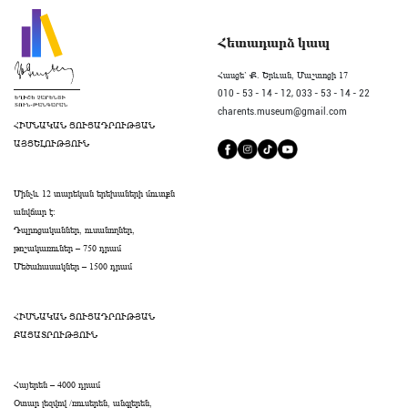
Հետադարձ կապ
Հասցե` Ք. Երևան, Մաշտոցի 17
010 - 53 - 14 - 12,
033 - 53 - 14 - 22
charents.museum@gmail.com
ՀԻՄՆԱԿԱՆ ՑՈՒՑԱԴՐՈՒԹՅԱՆ
ԱՅՑԵԼՈՒԹՅՈՒՆ
Մինչև 12 տարեկան երեխաների մուտքն
անվճար է։
Դպրոցականներ, ուսանողներ,
թոշակառուներ – 750 դրամ
Մեծահասակներ – 1500 դրամ
ՀԻՄՆԱԿԱՆ ՑՈՒՑԱԴՐՈՒԹՅԱՆ
ԲԱՑԱՏՐՈՒԹՅՈՒՆ
Հայերեն – 4000 դրամ
Օտար լեզվով /ռուսերեն, անգլերեն,