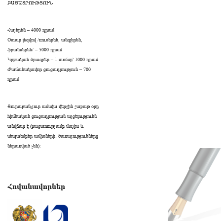
ԲԱՑԱՏՐՈՒԹՅՈՒՆ
Հայերեն – 4000 դրամ
Օտար լեզվով /ռուսերեն, անգլերեն,
ֆրանսերեն/ – 5000 դրամ
Կրթական ծրագրեր – 1 տոմսը՝ 1000 դրամ
Ժամանակավոր ցուցադրություն – 700
դրամ
Յուրաքանչյուր ամսվա վերջին շաբաթ օրը
հիմնական ցուցադրության այցելությունն
անվճար է (բացառությամբ մայիս և
սեպտեմբեր ամիսների․ ծառայությունները
ներառված չեն):
Հովանավորներ