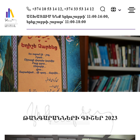
Skip
to
+374 10 53 14 12, +374 33 53 14 12
content
ԱՇԽԱՏՈՒՄ ԵՆՔ երկուշաբթի՝ 11։00-16։00,
երեքշաբթի-շաբաթ՝ 11։00-18։00
ԹԱՆԳԱՐԱՆՆԵՐԻ ԳԻՇԵՐ 2023