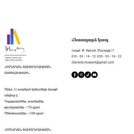
Հետադարձ կապ
Հասցե` Ք. Երևան, Մաշտոցի 17
010 - 53 - 14 - 12,
033 - 53 - 14 - 22
charents.museum@gmail.com
ՀԻՄՆԱԿԱՆ ՑՈՒՑԱԴՐՈՒԹՅԱՆ
ԱՅՑԵԼՈՒԹՅՈՒՆ
Մինչև 12 տարեկան երեխաների մուտքն
անվճար է։
Դպրոցականներ, ուսանողներ,
թոշակառուներ – 750 դրամ
Մեծահասակներ – 1500 դրամ
ՀԻՄՆԱԿԱՆ ՑՈՒՑԱԴՐՈՒԹՅԱՆ