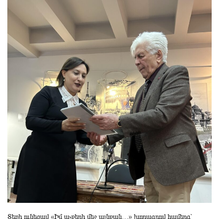
Տեղի ունեցավ «Իմ աչքերի մեջ այնքան…» խորագրով համերգ՝