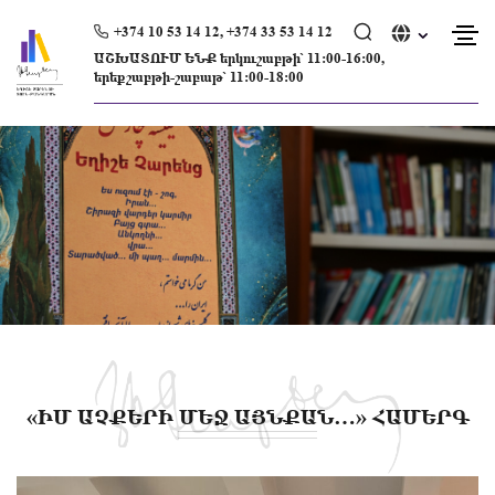
Skip
to
+374 10 53 14 12, +374 33 53 14 12
content
ԱՇԽԱՏՈՒՄ ԵՆՔ երկուշաբթի՝ 11։00-16։00,
երեքշաբթի-շաբաթ՝ 11։00-18։00
«ԻՄ ԱՉՔԵՐԻ ՄԵՋ ԱՅՆՔԱՆ…» ՀԱՄԵՐԳ