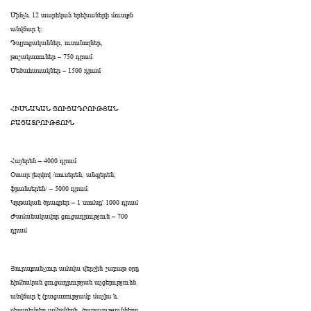
Մինչև 12 տարեկան երեխաների մուտքն
անվճար է։
Դպրոցականներ, ուսանողներ,
թոշակառուներ – 750 դրամ
Մեծահասակներ – 1500 դրամ
ՀԻՄՆԱԿԱՆ ՑՈՒՑԱԴՐՈՒԹՅԱՆ
ԲԱՑԱՏՐՈՒԹՅՈՒՆ
Հայերեն – 4000 դրամ
Օտար լեզվով /ռուսերեն, անգլերեն,
ֆրանսերեն/ – 5000 դրամ
Կրթական ծրագրեր – 1 տոմսը՝ 1000 դրամ
Ժամանակավոր ցուցադրություն – 700
դրամ
Յուրաքանչյուր ամսվա վերջին շաբաթ օրը
հիմնական ցուցադրության այցելությունն
անվճար է (բացառությամբ մայիս և
սեպտեմբեր ամիսների․ ծառայությունները