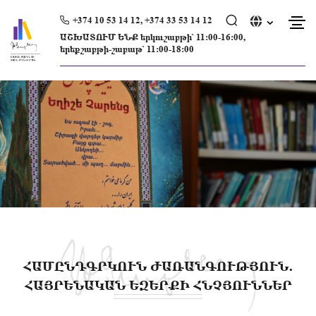
Skip
to
+374 10 53 14 12, +374 33 53 14 12
content
ԱՇԽԱՏՈՒՄ ԵՆՔ երկուշաբթի՝ 11։00-16։00,
երեքշաբթի-շաբաթ՝ 11։00-18։00
ՀԱՄԸՆԴԳՐԿՈՒՆ ԺԱՌԱՆԳՈՒԹՅՈՒՆ․
ՀԱՅՐԵՆԱԿԱՆ ԵԶԵՐՔԻ ՀՆՉՅՈՒՆՆԵՐ