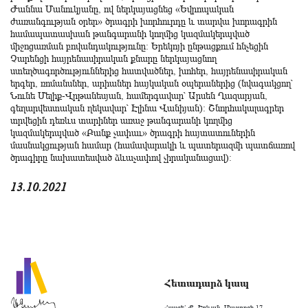
Ժաննա Մանուկյանը, ով ներկայացնեց «Եվրոպական
ժառանգության օրեր» ծրագրի խորհուրդը և տարվա խորագրին
համապատասխան թանգարանի կողմից կազմակերպված
միջոցառման բովանդակությունը։ Երեկոյի ընթացքում հնչեցին
Չարենցի հայրենասիրական քնարը ներկայացնող
ստեղծագործություններից հատվածներ, խոհեր, հայրենասիրական
երգեր, ռոմանսներ, արիաներ հայկական օպերաներից (նվագակցող՝
Նունե Մելիք-Վրթանեսյան, համերգավար՝ Արսեն Ղազարյան,
գեղարվեստական ղեկավար՝ Էլինա Վանիյան)։ Շնորհակալագրեր
տրվեցին դեռևս տարիներ առաջ թանգարանի կողմից
կազմակերպված «Բանք չափաւ» ծրագրի հայտատուներին
մասնակցության համար (համավարակի և պատերազմի պատճառով
ծրագիրը նախատեսված ձևաչափով չիրականացավ)։
13.10.2021
Հետադարձ կապ
Հասցե` Ք. Երևան, Մաշտոցի 17