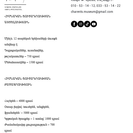
010 - 53 - 14 - 12,
033 - 53 - 14 - 22
charents.museum@gmail.com
ՀԻՄՆԱԿԱՆ ՑՈՒՑԱԴՐՈՒԹՅԱՆ
ԱՅՑԵԼՈՒԹՅՈՒՆ
Մինչև 12 տարեկան երեխաների մուտքն
անվճար է։
Դպրոցականներ, ուսանողներ,
թոշակառուներ – 750 դրամ
Մեծահասակներ – 1500 դրամ
ՀԻՄՆԱԿԱՆ ՑՈՒՑԱԴՐՈՒԹՅԱՆ
ԲԱՑԱՏՐՈՒԹՅՈՒՆ
Հայերեն – 4000 դրամ
Օտար լեզվով /ռուսերեն, անգլերեն,
ֆրանսերեն/ – 5000 դրամ
Կրթական ծրագրեր – 1 տոմսը՝ 1000 դրամ
Ժամանակավոր ցուցադրություն – 700
դրամ