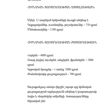
ՀԻՄՆԱԿԱՆ ՑՈՒՑԱԴՐՈՒԹՅԱՆ ԱՅՑԵԼՈՒԹՅՈՒՆ
Մինչև 12 տարեկան երեխաների մուտքն անվճար է։
Դպրոցականներ, ուսանողներ, թոշակառուներ – 750 դրամ
Մեծահասակներ – 1500 դրամ
ՀԻՄՆԱԿԱՆ ՑՈՒՑԱԴՐՈՒԹՅԱՆ ԲԱՑԱՏՐՈՒԹՅՈՒՆ
Հայերեն – 4000 դրամ
Օտար լեզվով /ռուսերեն, անգլերեն, ֆրանսերեն/ – 5000
դրամ
Կրթական ծրագրեր – 1 տոմսը՝ 1000 դրամ
Ժամանակավոր ցուցադրություն – 700 դրամ
Յուրաքանչյուր ամսվա վերջին շաբաթ օրը հիմնական
ցուցադրության այցելությունն անվճար է (բացառությամբ
մայիս և սեպտեմբեր ամիսների․ ծառայությունները
ներառված չեն):