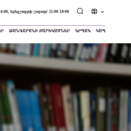
00, երեքշաբթի-շաբաթ՝ 11։00-18։00
ԵՐ
ԹԱՆԳԱՐԱՆԻ ԲԱՐԵԿԱՄՆԵՐ
ԿՐՊԱԿ
ԿԱՊ