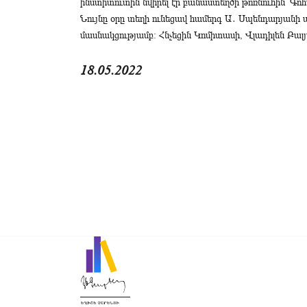
ինստիտուտին նվիրել էր բանաստեղծի թոռնուհին՝ Գո
Նույնը օրը տեղի ունեցավ համերգ Ա․ Սպենդարյա
մասնակցությամբ։ Հնչեցին Կոմիտասի, Վլադիլեն Բալ
18.05.2022