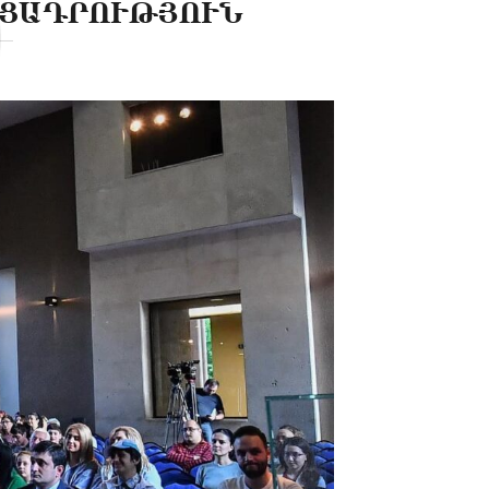
ՒՑԱԴՐՈՒԹՅՈՒՆ