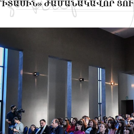
ՄԻՏԱՍԻՆ» ԺԱՄԱՆԱԿԱՎՈՐ ՑՈ