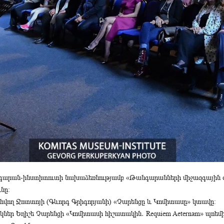
գարան-ինստիտուտի նախաձեռնությամբ «Թանգարանների միջազգային 
նը։
հվող Ջոտտոյի (Գևորգ Գրիգորյանի) «Չարենցը և Կոմիտասը» կտավը։
ներ Եղիշե Չարենցի «Կոմիտասի հիշատակին․ Requiem Aeternam» պոեմ