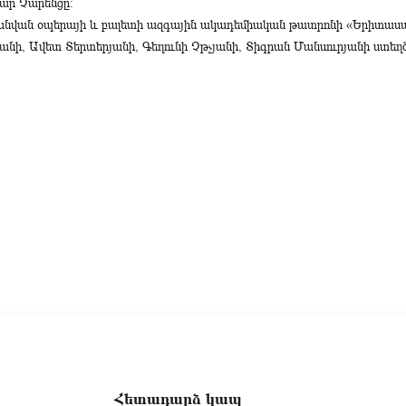
հար Չարենցը։
նի անվան օպերայի և բալետի ազգային ակադեմիական թատրոնի «Երիտա
յանի, Ավետ Տերտերյանի, Գեղունի Չթչյանի, Տիգրան Մանսուրյանի ստեղծ
Հետադարձ կապ