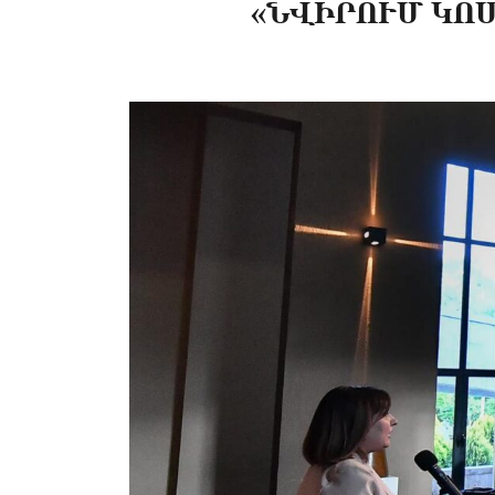
«ՆՎԻՐՈՒՄ ԿՈ