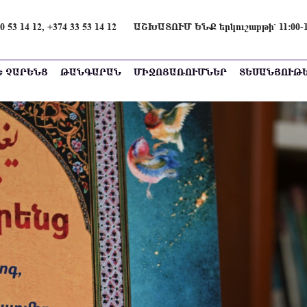
0 53 14 12, +374 33 53 14 12
ԱՇԽԱՏՈՒՄ ԵՆՔ երկուշաբթի՝ 11։00-16։
Ե ՉԱՐԵՆՑ
ԹԱՆԳԱՐԱՆ
ՄԻՋՈՑԱՌՈՒՄՆԵՐ
ՏԵՍԱՆՅՈՒԹ