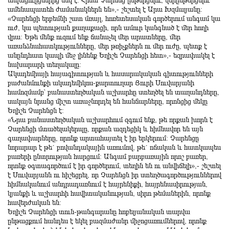
ապացուըցներից մեկ է։ Հիմա Չարենց ընթերցելու, վերընթերցելու
ամենապատեհ ժամանակներն են»,- շեշտել է Արա Խզմալյանը։
«Չարենցի երբեմնի շատ մռայլ, հոռետեսական գործերում անգամ կա
ուժ, կա պետության քաղաքացի, որն ամուր կանգնած է մեր հողի
վրա։ Եթե մենք ուզում ենք ճանաչել մեր արատները, մեր
առանձնահատկությունները, մեր թռիչքներն ու մեր ուժը, պետք է
անընդհատ կապի մեջ լինենք Եղիշե Չարենցի հետ»,- եզրափակել է
նախարարի տեղակալը։
Ակադեմիայի հայագիտության և հասարակական գիտությունների
բաժանմունքի ակադեմիկոս-քարտուղար Յուրի Սուվարյանի
համոզմամբ՝ բանաստեղծական աշխարհը ստեղծել են տաղանդները,
սակայն նրանց միշտ առաջնորդել են հանճարները, որոնցից մեկը
Եղիշե Չարենցն է։
«Նրա բանաստեղծական աշխարհում զգում ենք, թե որքան խորն է
Չարենցի մտածելակերպը, որքան ազդեցիկ և հիմնավոր են այն
գաղափարները, որոնք արտահայտել է իր երկերում։ Չարենցը
նորարար է թե´ բովանդակային առումով, թե´ ոճական և հատկապես
բառերի ընտրության հարցում։ Անգամ բարբառային որոշ բառեր,
որոնք օգտագործում է իր գործերում, տեղին են ու անվիճելի»,- շեշտել
է Սուվարյանն ու հիշեցրել, որ Չարենցն իր ստեղծագործություններով
հիմնականում անդրադառնում է հայրենիքի, հայրենասիրության,
կյանքի և աշխարհի հավիտականության, սիրո թեմաներին, որոնք
հավերժական են։
Եղիշե Չարենցի տուն-թանգարանը հոբելյանական տարվա
ընթացքում հանդես է եկել բազմաժանր միջոցառումներով, որոնք