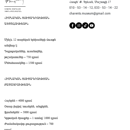
Հասցե` Ք. Երևան, Մաշտոցի 17
010 - 53 - 14 - 12,
033 - 53 - 14 - 22
charents.museum@gmail.com
ՀԻՄՆԱԿԱՆ ՑՈՒՑԱԴՐՈՒԹՅԱՆ
ԱՅՑԵԼՈՒԹՅՈՒՆ
Մինչև 12 տարեկան երեխաների մուտքն
անվճար է։
Դպրոցականներ, ուսանողներ,
թոշակառուներ – 750 դրամ
Մեծահասակներ – 1500 դրամ
ՀԻՄՆԱԿԱՆ ՑՈՒՑԱԴՐՈՒԹՅԱՆ
ԲԱՑԱՏՐՈՒԹՅՈՒՆ
Հայերեն – 4000 դրամ
Օտար լեզվով /ռուսերեն, անգլերեն,
ֆրանսերեն/ – 5000 դրամ
Կրթական ծրագրեր – 1 տոմսը՝ 1000 դրամ
Ժամանակավոր ցուցադրություն – 700
դրամ