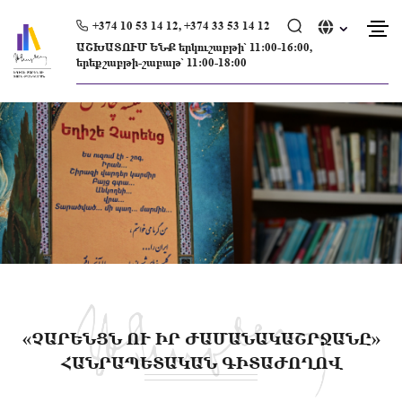
Skip
to
+374 10 53 14 12, +374 33 53 14 12
content
ԱՇԽԱՏՈՒՄ ԵՆՔ երկուշաբթի՝ 11։00-16։00,
երեքշաբթի-շաբաթ՝ 11։00-18։00
«ՉԱՐԵՆՑՆ ՈՒ ԻՐ ԺԱՄԱՆԱԿԱՇՐՋԱՆԸ»
ՀԱՆՐԱՊԵՏԱԿԱՆ ԳԻՏԱԺՈՂՈՎ