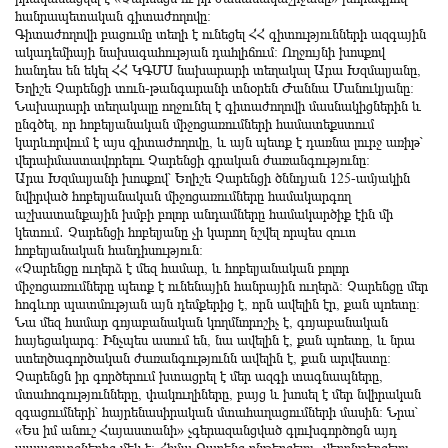
հանրապետական գիտաժողովը։
Գիտաժողովի բացումը տեղի է ունեցել ՀՀ գիտությունների ազգային
ակադեմիայի նախագահության դահլիճում։ Ողջույնի խոսքով
հանդես են եկել ՀՀ ԿԳՄՍ նախարարի տեղակալ Արա Խզմալյանը,
Եղիշե Չարենցի տուն-թանգարանի տնօրեն Ժաննա Մանուկյանը։
Նախարարի տեղակալը ողջունել է գիտաժողովի մասնակիցներին և
ընգծել, որ հոբելյանական միջոցառումների համատեքստում
կարևորվում է այս գիտաժողովը, և այն պետք է դառնա լուրջ առիթ՝
վերաիմաստավորելու Չարենցի գրական ժառանգությունը։
Արա Խզմալյանի խոսքով՝ Եղիշե Չարենցի ծննդյան 125-ամյակին
նվիրված հոբելյանական միջոցառումները համակարգող
աշխատանքային խմբի բոլոր անդամները համակարծիք էին մի
կետում․ Չարենցի հոբելյանը չի կարող նշվել որպես զուտ
հոբելյանական հանդիսություն։
«Չարենցը ուղերձ է մեզ համար, և հոբելյանական բոլոր
միջոցառումները պետք է ունենային հանրային ուղերձ։ Չարենցը մեր
հոգևոր պատմության այն դեմքերից է, որն ավելին էր, քան պոետը։
Նա մեզ համար գոյաբանական կողմնորոշիչ է, գոյաբանական
հայեցակարգ։ Ինչպես ասում են, նա ավելին է, քան պոետը, և նրա
ստեղծագործական ժառանգությունն ավելին է, քան արվեստը։
Չարենցն իր գործերում խտացրել է մեր ազգի տագնապները,
մտահոգությունները, փակուղիները, բայց և խոսել է մեր նվիրական
զգացումների՝ հայրենասիրական մտահաղացումների մասին։ Նրա՝
«Ես իմ անուշ Հայաստանի» չգերազանցված գլուխգործոցն այդ