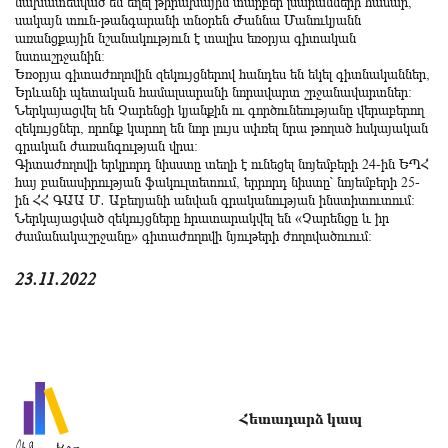
նախատեսված են եղել թիրախային տարբեր լսարանների համար,
սակայն տուն-թանգարանի տնօրեն Ժաննա Մանուկյանն
առանցքային նշանակություն է տալիս եռօրյա գիտական
նստաշրջանին։
Եռօրյա գիտաժողովին զեկույցներով հանդես են եկել գիտնականներ,
Երևանի պետական համալսարանի նորավարտ շրջանավարտներ։
Ներկայացվել են Չարենցի կյանքին ու գործունեությանը վերաբերող
զեկույցներ, որոնք կարող են նոր լույս սփռել նրա թողած հսկայական
գրական ժառանգության վրա։
Գիտաժողովի երկրորդ նիսստը տեղի է ունեցել նոյեմբերի 24-ին ԵՊՀ
հայ բանասիրության ֆակուլտետում, երրորդ նիստը՝ նոյեմբերի 25-
ին ՀՀ ԳԱԱ Մ․ Աբեղյանի անվան գրականության ինստիտուտում։
Ներկայացված զեկույցները հրատարակվել են «Չարենցը և իր
ժամանակաշրջանը» գիտաժողովի նյութերի ժողովածուում։
23.11.2022
Հետադարձ կապ