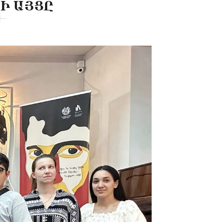
Ի ԱՅՑԸ