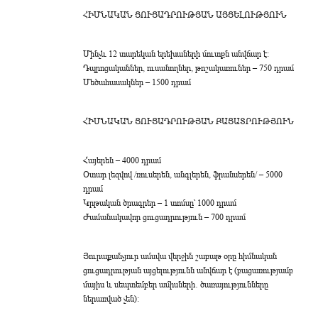
ՀԻՄՆԱԿԱՆ ՑՈՒՑԱԴՐՈՒԹՅԱՆ ԱՅՑԵԼՈՒԹՅՈՒՆ
Մինչև 12 տարեկան երեխաների մուտքն անվճար է։
Դպրոցականներ, ուսանողներ, թոշակառուներ – 750 դրամ
Մեծահասակներ – 1500 դրամ
ՀԻՄՆԱԿԱՆ ՑՈՒՑԱԴՐՈՒԹՅԱՆ ԲԱՑԱՏՐՈՒԹՅՈՒՆ
Հայերեն – 4000 դրամ
Օտար լեզվով /ռուսերեն, անգլերեն, ֆրանսերեն/ – 5000
դրամ
Կրթական ծրագրեր – 1 տոմսը՝ 1000 դրամ
Ժամանակավոր ցուցադրություն – 700 դրամ
Յուրաքանչյուր ամսվա վերջին շաբաթ օրը հիմնական
ցուցադրության այցելությունն անվճար է (բացառությամբ
մայիս և սեպտեմբեր ամիսների․ ծառայությունները
ներառված չեն):