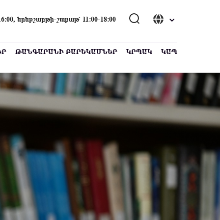
00, երեքշաբթի-շաբաթ՝ 11։00-18։00
ԵՐ
ԹԱՆԳԱՐԱՆԻ ԲԱՐԵԿԱՄՆԵՐ
ԿՐՊԱԿ
ԿԱՊ