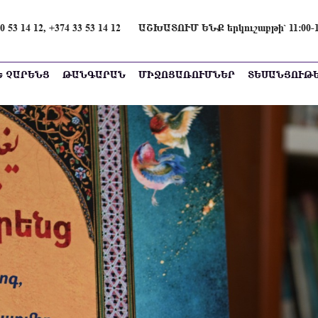
0 53 14 12, +374 33 53 14 12
ԱՇԽԱՏՈՒՄ ԵՆՔ երկուշաբթի՝ 11։00-16։
Ե ՉԱՐԵՆՑ
ԹԱՆԳԱՐԱՆ
ՄԻՋՈՑԱՌՈՒՄՆԵՐ
ՏԵՍԱՆՅՈՒԹ