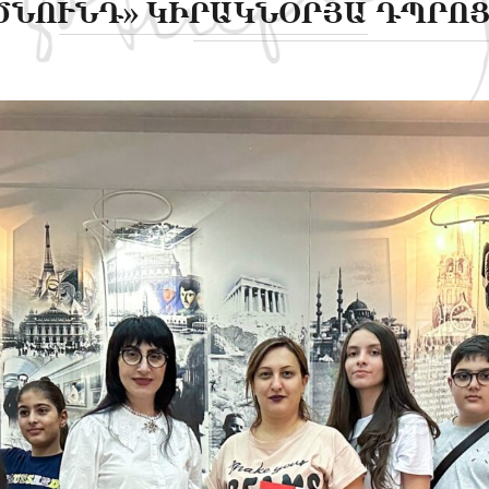
ԾՆՈՒՆԴ» ԿԻՐԱԿՆՕՐՅԱ ԴՊՐՈՑ