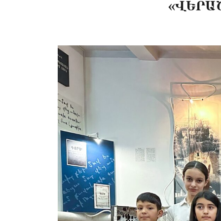
«ՎԵՐԱ