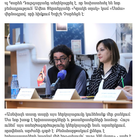
պ Կարեն Դուրգարյանը տեղեկացրել է, որ նախատեսել են նոր
բեմադրություն՝ Ավետ Տերտերյանի «Կրակե օղակ» կամ «Սոմա»
վերնագրով, որի հիմքում Եղիշե Չարենցն է:
«Առնվազն տասը տարի այս ներկայացումը կունենանք մեր ցանկում:
Սա նոր խոսք է երիտասարդների և թատերասերների համար: Հույս
ունեմ՝ այս ստեղծագործությունը կներկայացվի նաև արտերկրում,
որովհետև արժանի գործ է: Բեմահարթակում լինելու է
երիտասարդների կազմով մեծ երգչախումբ՝ շուրջ 300 մարդ»,- ասել է