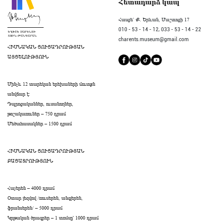
Հետադարձ կապ
Հասցե` Ք. Երևան, Մաշտոցի 17
010 - 53 - 14 - 12,
033 - 53 - 14 - 22
charents.museum@gmail.com
ՀԻՄՆԱԿԱՆ ՑՈՒՑԱԴՐՈՒԹՅԱՆ
ԱՅՑԵԼՈՒԹՅՈՒՆ
Մինչև 12 տարեկան երեխաների մուտքն
անվճար է։
Դպրոցականներ, ուսանողներ,
թոշակառուներ – 750 դրամ
Մեծահասակներ – 1500 դրամ
ՀԻՄՆԱԿԱՆ ՑՈՒՑԱԴՐՈՒԹՅԱՆ
ԲԱՑԱՏՐՈՒԹՅՈՒՆ
Հայերեն – 4000 դրամ
Օտար լեզվով /ռուսերեն, անգլերեն,
ֆրանսերեն/ – 5000 դրամ
Կրթական ծրագրեր – 1 տոմսը՝ 1000 դրամ