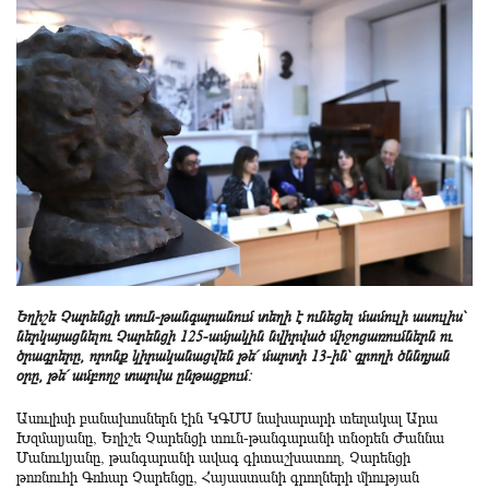
Եղիշե Չարենցի տուն-թանգարանում տեղի է ունեցել մամուլի ասուլիս՝
ներկայացնելու Չարենցի 125-ամյակին նվիրված միջոցառումներն ու
ծրագրերը, որոնք կիրականացվեն թե՛ մարտի 13-ին՝ գրողի ծննդյան
օրը, թե՛ ամբողջ տարվա ընթացքում:
Ասուլիսի բանախոսներն էին ԿԳՄՍ նախարարի տեղակալ Արա
Խզմալյանը, Եղիշե Չարենցի տուն-թանգարանի տնօրեն Ժաննա
Մանուկյանը, թանգարանի ավագ գիտաշխատող, Չարենցի
թոռնուհի Գոհար Չարենցը, Հայաստանի գրողների միության