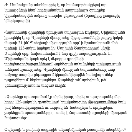
Ժ. Մանուկյանը տեղեկացրել է, որ համագործակցելով այլ
կառույցների հետ՝ հոբելյանական տարաբնույթ ծրագրեր
կիրականացվեն ամբողջ տարվա ընթացքում (ծրագիրը լրացուցիչ
կներկայացվի):
Հայաստանի գրողների միության նախագահ Էդվարդ Միլիտոնյանն
իրազեկել է, որ Գրողների միությունը միջոցառումների շարքը կսկսի
մարտի 21-ին՝ Պոեզիայի միջազգային օրը՝ ի նշանավորումն մեծ
պոետի 125-ամյա հոբելյանի: Մայիսին Ծաղկաձորում կնշվի
Չարենցի օրը, նախատեսվում է նոր գրքի տպագրություն: Է.
Միլիտոնյանը կարևորել է մերօրյա գրողների
ստեղծագործություններում չարենցյան ավանդների առկայության
անհրաժեշտությունը: Գրողների միության նախաձեռնությամբ
ամբողջ տարվա ընթացքում կկազմակերպվեն հանդիպումներ
դպրոցներում՝ ներկայացնելու Չարենցի թե՛ պոեզիան, թե՛
կենսագրությունն ու անցած ուղին:
«Չարենցը պատգամում էր սիրել իրար, սիրել ու պաշտպանել մեր
հողը: 125-ամյակի շրջանակում իրականացվող միջոցառումները նաև
լավ հնարավորություն ու ազդակ են՝ ճանաչելու և որդեգրելու
չարենցյան պատգամները»,- ասել է Հայաստանի գրողների միության
նախագահը:
Օպերայի և բալետի ազգային ակադեմիական թատրոնի տնօրենի ժ/