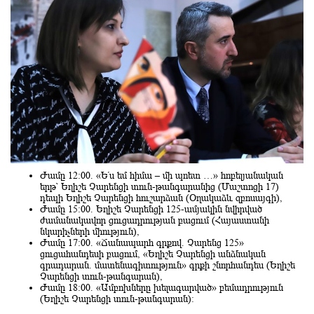
Ժամը 12։00. «Ե՛ս եմ հիմա – մի պոետ …» հոբելյանական
երթ՝ Եղիշե Չարենցի տուն-թանգարանից (Մաշտոցի 17)
դեպի Եղիշե Չարենցի հուշարձան (Օղակաձև զբոսայգի),
Ժամը 15:00. Եղիշե Չարենցի 125-ամյակին նվիրված
ժամանակավոր ցուցադրության բացում (Հայաստանի
նկարիչների միություն),
Ժամը 17:00. «Ճանապարհ գրքով. Չարենց 125»
ցուցահանդեսի բացում, «Եղիշե Չարենցի անձնական
գրադարան. մատենագիտություն» գրքի շնորհանդես (Եղիշե
Չարենցի տուն-թանգարան),
Ժամը 18:00. «Ամբոխները խելագարված» բեմադրություն
(Եղիշե Չարենցի տուն-թանգարան):