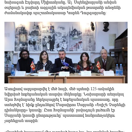
նախագահ Էդվարդ Միլիտոնյանը, Ալ. Սպենդիարյանի անվան
օպերայի և բալետի ազգային ակադեմիական թատրոնի տնօրենի
ժամանակավոր պաշտոնակատար Կարեն Դուրգարյանը:
Ասուլիսով ազդարարվել է մեծ հայի, մեծ պոետի 125-ամյակին
նվիրված հոբելյանական տարվա մեկնարկը: Նախարարի տեղակալ
Արա Խզմալյանը ներկայացրել է հոբելյանական պաստառը, որը
ստեղծվել է՝ հիմք ընդունելով Մարտիրոս Սարյանի «Եղիշե Չարենցի
դիմանկարը» կտավը: Ըստ Խզմալյանի՝ լավագույն լուծումն էր
Սարյանի կտավի ընտրությունը՝ պաստառով հանրահռչակելու
չարենցյան տարին։