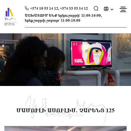
Skip
to
+374 10 53 14 12, +374 33 53 14 12
content
ԱՇԽԱՏՈՒՄ ԵՆՔ երկուշաբթի՝ 11։00-16։00,
երեքշաբթի-շաբաթ՝ 11։00-18։00
ՄԱՄՈՒԼԻ ԱՍՈՒԼԻՍ․ ՉԱՐԵՆՑ 125