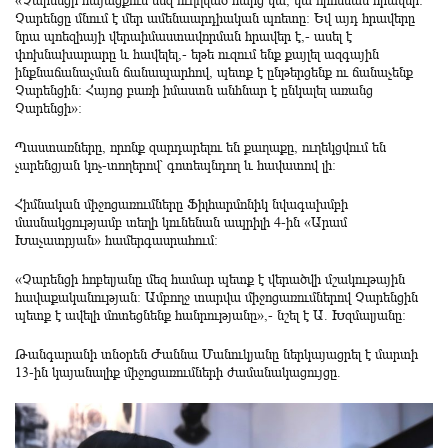
«Չարենցի հայացքում մեզ ուղղված հարց կա, կա որոնման հրավեր:
Չարենցը մնում է մեր ամենաարդիական պոետը: Եվ այդ հրավերը
նրա պոեզիայի վերաիմաստավորման հրավեր է,- ասել է
փոխնախարարը և հավելել,- եթե ուզում ենք քայլել ազգային
ինքնաճանաչման ճանապարհով, պետք է ընթերցենք ու ճանաչենք
Չարենցին: Հայոց բառի իմաստն անհնար է ընկալել առանց
Չարենցի»:
Պաստառները, որոնք զարդարելու են քաղաքը, ուղեկցվում են
չարենցյան կոչ-տողերով՝ գոտեպնդող և հավատով լի:
Հիմնական միջոցառումները Ֆիլհարմոնիկ նվագախմբի
մասնակցությամբ տեղի կունենան ապրիլի 4-ին «Արամ
Խաչատրյան» համերգասրահում:
«Չարենցի հոբելյանը մեզ համար պետք է վերածվի մշակութային
հավաքականության: Ամբողջ տարվա միջոցառումներով Չարենցին
պետք է ավելի մոտեցնենք հանրությանը»,- նշել է Ա. Խզմալյանը:
Թանգարանի տնօրեն Ժաննա Մանուկյանը ներկայացրել է մարտի
13-ին կայանալիք միջոցառումների ժամանակացույցը.