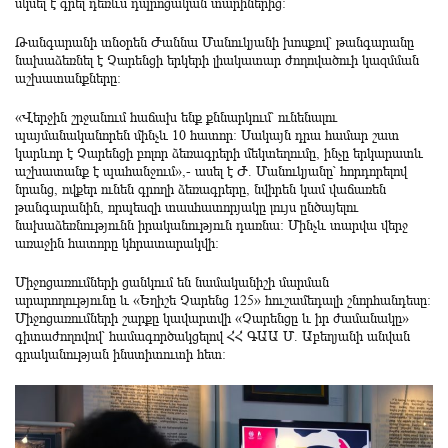
սկսել է գրել դեռևս դպրոցական տարիներից:
Թանգարանի տնօրեն Ժաննա Մանուկյանի խոսքով՝ թանգարանը
նախաձեռնել է Չարենցի երկերի լիակատար ժողովածուի կազմման
աշխատանքները:
«Վերջին շրջանում հաճախ ենք քննարկում՝ ունենալու
պայմանականորեն մինչև 10 հատոր: Սակայն դրա համար շատ
կարևոր է Չարենցի բոլոր ձեռագրերի մեկտեղումը, ինչը երկարատև
աշխատանք է պահանջում»,- ասել է Ժ. Մանուկյանը՝ հորդորելով
նրանց, ովքեր ունեն գրողի ձեռագրերը, նվիրեն կամ վաճառեն
թանգարանին, որպեսզի տասհատորյակը լույս ընծայելու
նախաձեռնությունն իրականություն դառնա: Մինչև տարվա վերջ
առաջին հատորը կհրատարակվի:
Միջոցառումների ցանկում են նամականիշի մարման
արարողությունը և «Եղիշե Չարենց 125» հուշամեդալի շնորհանդեսը:
Միջոցառումների շարքը կավարտվի «Չարենցը և իր ժամանակը»
գիտաժողովով՝ համագործակցելով ՀՀ ԳԱԱ Մ. Աբեղյանի անվան
գրականության ինստիտուտի հետ: