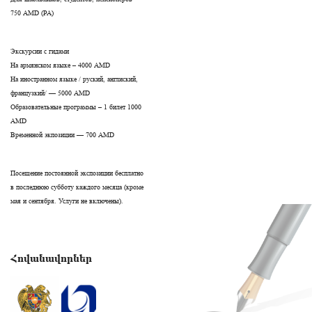
750 AMD (РА)
Экскурсии с гидами
На армянском языке – 4000 AMD
На иностранном языке / руский, англиский,
французкий/ — 5000 AMD
Образовательные программы – 1 билет 1000
AMD
Временной экпозиции — 700 AMD
Посещение постоянной экспозиции бесплатно
в последнюю субботу каждого месяца (кроме
мая и сентября. Услуги не включены).
Հովանավորներ