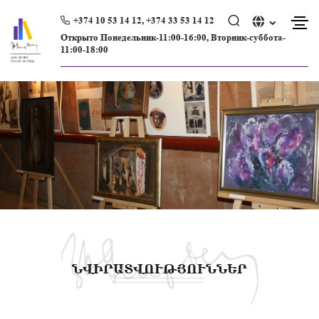
Skip
to
+374 10 53 14 12, +374 33 53 14 12
content
Открыто Понедельник-11:00-16:00, Вторник-суббота-
11:00-18:00
ՆՎԻՐԱՏՎՈՒԹՅՈՒՆՆԵՐ