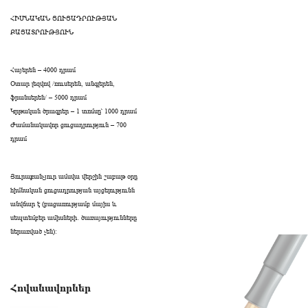
ՀԻՄՆԱԿԱՆ ՑՈՒՑԱԴՐՈՒԹՅԱՆ
ԲԱՑԱՏՐՈՒԹՅՈՒՆ
Հայերեն – 4000 դրամ
Օտար լեզվով /ռուսերեն, անգլերեն,
ֆրանսերեն/ – 5000 դրամ
Կրթական ծրագրեր – 1 տոմսը՝ 1000 դրամ
Ժամանակավոր ցուցադրություն – 700
դրամ
Յուրաքանչյուր ամսվա վերջին շաբաթ օրը
հիմնական ցուցադրության այցելությունն
անվճար է (բացառությամբ մայիս և
սեպտեմբեր ամիսների․ ծառայությունները
ներառված չեն):
Հովանավորներ