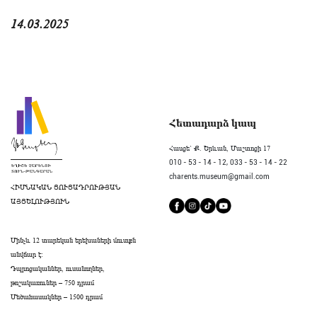
14.03.2025
Հետադարձ կապ
Հասցե` Ք. Երևան, Մաշտոցի 17
010 - 53 - 14 - 12,
033 - 53 - 14 - 22
charents.museum@gmail.com
ՀԻՄՆԱԿԱՆ ՑՈՒՑԱԴՐՈՒԹՅԱՆ
ԱՅՑԵԼՈՒԹՅՈՒՆ
Մինչև 12 տարեկան երեխաների մուտքն
անվճար է։
Դպրոցականներ, ուսանողներ,
թոշակառուներ – 750 դրամ
Մեծահասակներ – 1500 դրամ