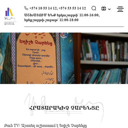
Skip
to
+374 10 53 14 12, +374 33 53 14 12
content
ԱՇԽԱՏՈՒՄ ԵՆՔ երկուշաբթի՝ 11։00-16։00,
երեքշաբթի-շաբաթ՝ 11։00-18։00
ՀՐԱՏԱՐԱԿԻՉ ՉԱՐԵՆՑԸ
Բուն TV/ Այստեղ աշխատում է Եղիշե Չարենցը