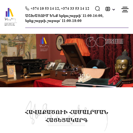
Skip
to
+374 10 53 14 12, +374 33 53 14 12
content
ԱՇԽԱՏՈՒՄ ԵՆՔ երկուշաբթի՝ 11։00-16։00,
երեքշաբթի-շաբաթ՝ 11։00-18։00
ՀԱՎԱՔԱԾՈՒԻ ՀԱՄԱԼՐՄԱՆ
ՀԱՅԵՑԱԿԱՐԳ