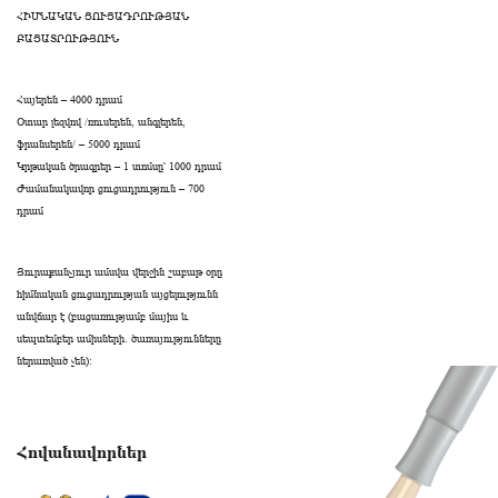
ՀԻՄՆԱԿԱՆ ՑՈՒՑԱԴՐՈՒԹՅԱՆ
ԲԱՑԱՏՐՈՒԹՅՈՒՆ
Հայերեն – 4000 դրամ
Օտար լեզվով /ռուսերեն, անգլերեն,
ֆրանսերեն/ – 5000 դրամ
Կրթական ծրագրեր – 1 տոմսը՝ 1000 դրամ
Ժամանակավոր ցուցադրություն – 700
դրամ
Յուրաքանչյուր ամսվա վերջին շաբաթ օրը
հիմնական ցուցադրության այցելությունն
անվճար է (բացառությամբ մայիս և
սեպտեմբեր ամիսների․ ծառայությունները
ներառված չեն):
Հովանավորներ