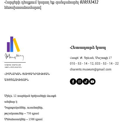
Հարցերի դեպքում կարող եք զանգահարել
010531412
հեռախոսահամարով։
Հետադարձ կապ
Հասցե` Ք. Երևան, Մաշտոցի 17
010 - 53 - 14 - 12,
033 - 53 - 14 - 22
charents.museum@gmail.com
ՀԻՄՆԱԿԱՆ ՑՈՒՑԱԴՐՈՒԹՅԱՆ
ԱՅՑԵԼՈՒԹՅՈՒՆ
Մինչև 12 տարեկան երեխաների մուտքն
անվճար է։
Դպրոցականներ, ուսանողներ,
թոշակառուներ – 750 դրամ
Մեծահասակներ – 1500 դրամ