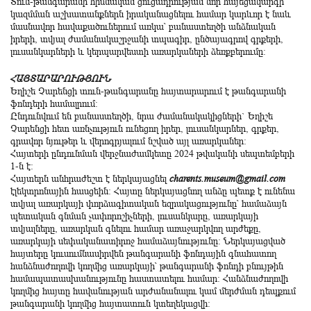
Տուն-թանգարանի հիմնական ցուցադրության նոր հայեցակարգի
կազմման աշխատանքներն իրականացնելու համար կարևոր է նաև
մասնավոր հավաքածուներում առկա՝ բանաստեղծի անձնական
իրերի, տվյալ ժամանակաշրջանի տպագիր, ընծայագրով գրքերի,
լուսանկարների և կերպարվեստի առարկաների ձեռքբերումը:
ՀԱՅՏԱՐԱՐՈՒԹՅՈՒՆ
Եղիշե Չարենցի տուն-թանգարանը հայտարարում է թանգարանի
ֆոնդերի համալրում։
Ընդունվում են բանաստեղծի, նրա ժամանակակիցների` Եղիշե
Չարենցի հետ առնչություն ունեցող իրեր, լուսանկարներ, գրքեր,
գրավոր նյութեր և վերոգրյալում նշված այլ առարկաներ։
Հայտերի ընդունման վերջնաժամկետը 2024 թվականի սեպտեմբերի
1-ն է։
Հայտերն անհրաժեշտ է ներկայացնել
charents.museum@gmail.com
էլեկտրոնային հասցեին: Հայտը ներկայացնող անձը պետք է ունենա
տվյալ առարկայի փորձագիտական եզրակացությունը՝ համաձայն
պետական գնման չափորոշիչների, լուսանկարը, առարկայի
տվյալները, առարկան գնելու համար առաջարկվող արժեքը,
առարկայի սեփականատիրոջ համաձայնությունը: Ներկայացված
հայտերը կուսումնասիրվեն թանգարանի ֆոնդային գնահատող
հանձնաժողովի կողմից առարկայի՝ թանգարանի ֆոնդի բնույթին
համապատասխանությունը հաստատելու համար: Հանձնաժողովի
կողմից հայտը հավանության արժանանալու կամ մերժման դեպքում
թանգարանի կողմից հայտատուն կտեղեկացվի: