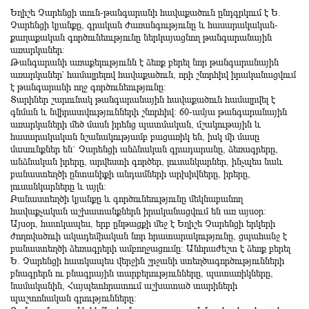
Եղիշե Չարենցի տուն-թանգարանի հավաքածուն ընդգրկում է Ե.
Չարենցի կյանքը, գրական ժառանգությունը և հասարակական-
քաղաքական գործունեությունը ներկայացնող թանգարանային
առարկաներ:
Թանգարանի առաքելությունն է ձեռք բերել նոր թանգարանային
առարկաներ՝ համալրելով հավաքածուն, որի շնորհիվ իրականացվում
է թանգարանի ողջ գործունեությունը:
Տարիներ շարունակ թանգարանային հավաքածուն համալրվել է
գնման և նվիրատվությունների շնորհիվ: 60-ամյա թանգարանային
առարկաների մեծ մասն իրենց պատմական, մշակութային և
հասարակական նշանակությամբ բացառիկ են, իսկ մի մասը
մասունքներ են` Չարենցի անձնական գրադարանը, ձեռագրերը,
անձնական իրերը, արվեստի գործեր, լուսանկարներ, ինչպես նաև
բանաստեղծի ընտանիքի անդամների արխիվները, իրերը,
լուսանկարները և այլն:
Բանաստեղծի կյանքը և գործունեությունը մեկնաբանող
հավաքչական աշխատանքներն իրականացվում են առ այսօր:
Այսօր, հատկապես, երբ ընթացքի մեջ է Եղիշե Չարենցի երկերի
ժողովածուի ակադեմիական նոր հրատարակությունը, ցպահանջ է
բանաստեղծի ձեռագրերի ամբողջացումը: Անհրաժեշտ է ձեռք բերել
Ե. Չարենցի հատկապես վերջին շրջանի ստեղծագործությունների
բնագրերն ու բնագրային տարբերությունները, պատառիկները,
նամականին, Հայպետհրատում աշխատած տարիների
պաշտոնական գրությունները: