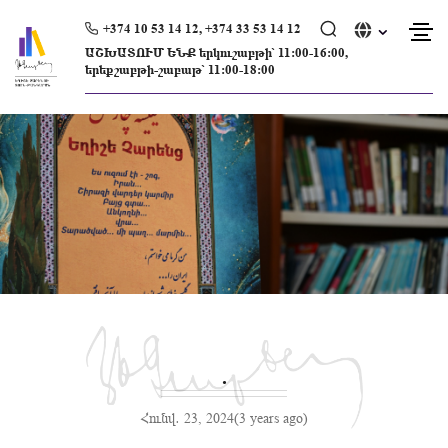
Skip
to
+374 10 53 14 12, +374 33 53 14 12
content
ԱՇԽԱՏՈՒՄ ԵՆՔ երկուշաբթի՝ 11։00-16։00,
երեքշաբթի-շաբաթ՝ 11։00-18։00
.
Հունվ․ 23, 2024(3 years ago)