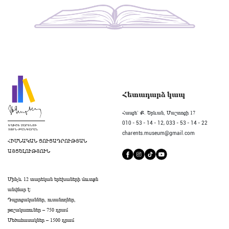
Հետադարձ կապ
Հասցե` Ք. Երևան, Մաշտոցի 17
010 - 53 - 14 - 12,
033 - 53 - 14 - 22
charents.museum@gmail.com
ՀԻՄՆԱԿԱՆ ՑՈՒՑԱԴՐՈՒԹՅԱՆ
ԱՅՑԵԼՈՒԹՅՈՒՆ
Մինչև 12 տարեկան երեխաների մուտքն
անվճար է։
Դպրոցականներ, ուսանողներ,
թոշակառուներ – 750 դրամ
Մեծահասակներ – 1500 դրամ