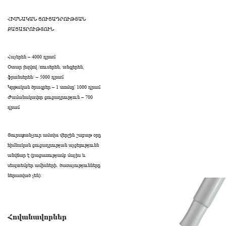
ՀԻՄՆԱԿԱՆ ՑՈՒՑԱԴՐՈՒԹՅԱՆ
ԲԱՑԱՏՐՈՒԹՅՈՒՆ
Հայերեն – 4000 դրամ
Օտար լեզվով /ռուսերեն, անգլերեն,
ֆրանսերեն/ – 5000 դրամ
Կրթական ծրագրեր – 1 տոմսը՝ 1000 դրամ
Ժամանակավոր ցուցադրություն – 700
դրամ
Յուրաքանչյուր ամսվա վերջին շաբաթ օրը
հիմնական ցուցադրության այցելությունն
անվճար է (բացառությամբ մայիս և
սեպտեմբեր ամիսների․ ծառայությունները
ներառված չեն):
Հովանավորներ