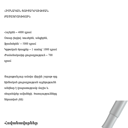
ՀԻՄՆԱԿԱՆ ՑՈՒՑԱԴՐՈՒԹՅԱՆ
ԲԱՑԱՏՐՈՒԹՅՈՒՆ
Հայերեն – 4000 դրամ
Օտար լեզվով /ռուսերեն, անգլերեն,
ֆրանսերեն/ – 5000 դրամ
Կրթական ծրագրեր – 1 տոմսը՝ 1000 դրամ
Ժամանակավոր ցուցադրություն – 700
դրամ
Յուրաքանչյուր ամսվա վերջին շաբաթ օրը
հիմնական ցուցադրության այցելությունն
անվճար է (բացառությամբ մայիս և
սեպտեմբեր ամիսների․ ծառայությունները
ներառված չեն):
Հովանավորներ