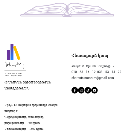
Հետադարձ կապ
Հասցե` Ք. Երևան, Մաշտոցի 17
010 - 53 - 14 - 12,
033 - 53 - 14 - 22
charents.museum@gmail.com
ՀԻՄՆԱԿԱՆ ՑՈՒՑԱԴՐՈՒԹՅԱՆ
ԱՅՑԵԼՈՒԹՅՈՒՆ
Մինչև 12 տարեկան երեխաների մուտքն
անվճար է։
Դպրոցականներ, ուսանողներ,
թոշակառուներ – 750 դրամ
Մեծահասակներ – 1500 դրամ