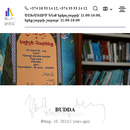
Skip
to
+374 10 53 14 12, +374 33 53 14 12
content
ԱՇԽԱՏՈՒՄ ԵՆՔ երկուշաբթի՝ 11։00-16։00,
երեքշաբթի-շաբաթ՝ 11։00-18։00
BUDDA
Փետր․ 10, 2021(5 years ago)